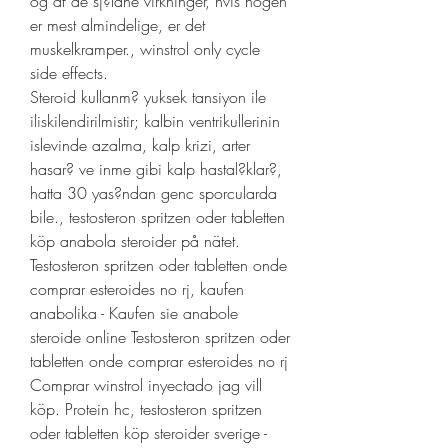
og af de sj?ldne virkninger, hvis nogen 
er mest almindelige, er det 
muskelkramper., winstrol only cycle 
side effects.
Steroid kullanm? yuksek tansiyon ile 
iliskilendirilmistir; kalbin ventrikullerinin 
islevinde azalma, kalp krizi, arter 
hasar? ve inme gibi kalp hastal?klar?, 
hatta 30 yas?ndan genc sporcularda 
bile., testosteron spritzen oder tabletten 
köp anabola steroider på nätet. 
Testosteron spritzen oder tabletten onde 
comprar esteroides no rj, kaufen 
anabolika - Kaufen sie anabole 
steroide online Testosteron spritzen oder 
tabletten onde comprar esteroides no rj 
Comprar winstrol inyectado jag vill 
köp. Protein hc, testosteron spritzen 
oder tabletten köp steroider sverige - 