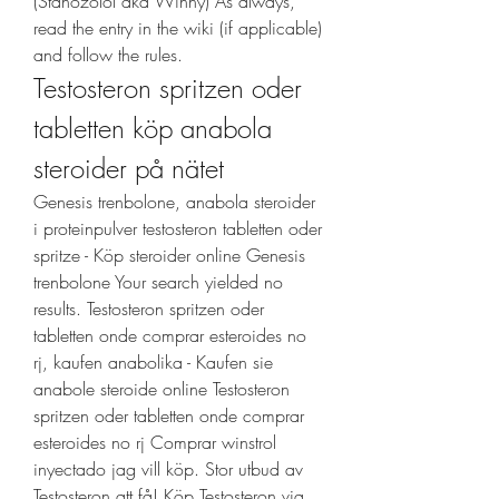
(Stanozolol aka Winny) As always, 
read the entry in the wiki (if applicable) 
and follow the rules. 
Testosteron spritzen oder 
tabletten köp anabola 
steroider på nätet
Genesis trenbolone, anabola steroider 
i proteinpulver testosteron tabletten oder 
spritze - Köp steroider online Genesis 
trenbolone Your search yielded no 
results. Testosteron spritzen oder 
tabletten onde comprar esteroides no 
rj, kaufen anabolika - Kaufen sie 
anabole steroide online Testosteron 
spritzen oder tabletten onde comprar 
esteroides no rj Comprar winstrol 
inyectado jag vill köp. Stor utbud av 
Testosteron att få! Köp Testosteron via 