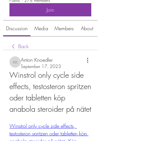
Public
·
278 members
Join
Discussion
Media
Members
About
Back
Anton Knoedler
Anton Knoedler
September 17, 2023
Winstrol only cycle side 
effects, testosteron spritzen 
oder tabletten köp 
anabola steroider på nätet
Winstrol only cycle side effects, 
testosteron spritzen oder tabletten köp 