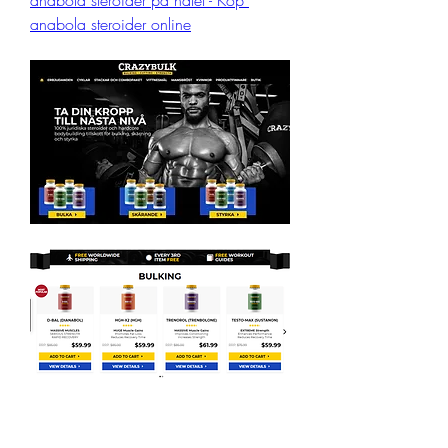
anabola steroider på nätet - Köp 
anabola steroider online