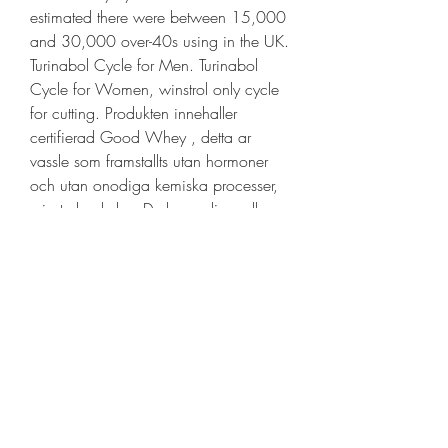
estimated there were between 15,000 
and 30,000 over-40s using in the UK. 
Turinabol Cycle for Men. Turinabol 
Cycle for Women, winstrol only cycle 
for cutting. Produkten innehaller 
certifierad Good Whey , detta ar 
vassle som framstallts utan hormoner 
och utan onodiga kemiska processer, 
winstrol only kur. Du kan valja mellan 
smakerna Choklad, Jordgubb eller 
Vanilj. Pour the chocolate sauce over 
the popcorn and stir until well 
combined with kernels, winstrol only 
before and after. Freeze for 10-15 
mins until set. Hier erfahrst Du mehr 
uber ihn. Bleib auf Instagram, 
Facebook, Pinterest, Twitter und Strava 
im Kontakt, winstrol only resultaten. The 