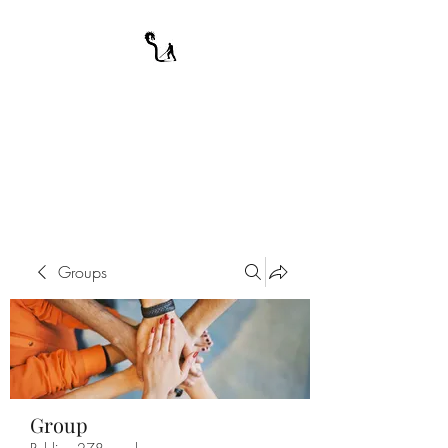
A WARRIOR'S
ODYSSEY
My Journey Through Night
Groups
Group