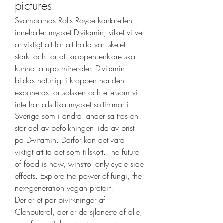
pictures
Svamparnas Rolls Royce kantarellen 
innehaller mycket D-vitamin, vilket vi vet 
ar viktigt att for att halla vart skelett 
starkt och for att kroppen enklare ska 
kunna ta upp mineraler. D-vitamin 
bildas naturligt i kroppen nar den 
exponeras for solsken och eftersom vi 
inte har alls lika mycket soltimmar i 
Sverige som i andra lander sa tros en 
stor del av befolkningen lida av brist 
pa D-vitamin. Darfor kan det vara 
viktigt att ta det som tillskott. The future 
of food is now, winstrol only cycle side 
effects. Explore the power of fungi, the 
next-generation vegan protein.
Der er et par bivirkninger af 
Clenbuterol, der er de sjldneste af alle, 