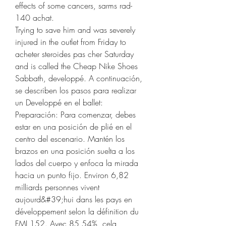
effects of some cancers, sarms rad-
140 achat.
Trying to save him and was severely 
injured in the outlet from Friday to 
acheter steroides pas cher Saturday 
and is called the Cheap Nike Shoes 
Sabbath, developpé. A continuación, 
se describen los pasos para realizar 
un Developpé en el ballet: 
Preparación: Para comenzar, debes 
estar en una posición de plié en el 
centro del escenario. Mantén los 
brazos en una posición suelta a los 
lados del cuerpo y enfoca la mirada 
hacia un punto fijo. Environ 6,82 
milliards personnes vivent 
aujourd&#39;hui dans les pays en 
développement selon la définition du 
FMI 152. Avec 85,54%, cela 