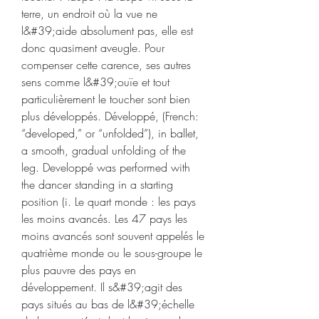
terre, un endroit où la vue ne 
l&#39;aide absolument pas, elle est 
donc quasiment aveugle. Pour 
compenser cette carence, ses autres 
sens comme l&#39;ouïe et tout 
particulièrement le toucher sont bien 
plus développés. Développé, (French: 
“developed,” or “unfolded”), in ballet, 
a smooth, gradual unfolding of the 
leg. Developpé was performed with 
the dancer standing in a starting 
position (i. Le quart monde : les pays 
les moins avancés. Les 47 pays les 
moins avancés sont souvent appelés le 
quatrième monde ou le sous-groupe le 
plus pauvre des pays en 
développement. Il s&#39;agit des 
pays situés au bas de l&#39;échelle 