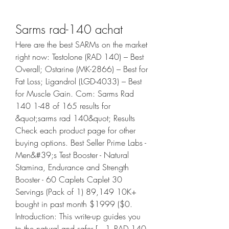
Sarms rad-140 achat
Here are the best SARMs on the market 
right now: Testolone (RAD 140) – Best 
Overall; Ostarine (MK-2866) – Best for 
Fat Loss; Ligandrol (LGD-4033) – Best 
for Muscle Gain. Com: Sarms Rad 
140 1-48 of 165 results for 
&quot;sarms rad 140&quot; Results 
Check each product page for other 
buying options. Best Seller Prime Labs - 
Men&#39;s Test Booster - Natural 
Stamina, Endurance and Strength 
Booster - 60 Caplets Caplet 30 
Servings (Pack of 1) 89,149 10K+ 
bought in past month $1999 ($0. 
Introduction: This write-up guides you 
to the natural and safer […]. RAD 140 