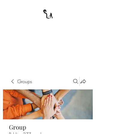
A WARRIOR'S
ODYSSEY
My Journey Through Night
Groups
Group