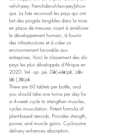
vel-uh-pey; Frenchdevuh-law-pey]show 
ipa. La liste reconnaît les pays qui ont 
fait des progrès tangibles dans la mise 
en place de mesures visant à améliorer 
le développement humain, à fournir 
des infrastructures et à créer un 
environnement favorable aux 
entreprises. Voici le classement des dix 
pays les plus développés d’Afrique en 
2020. Vel· op· pé. Də̇¦velə¦pā, ¦dāv 
(ə) (ˌ)lȯ¦pā. 
There are 60 tablets per bottle, and 
you should take one twice per day for 
a 4-week cycle to strengthen muscles, 
cycles musculation. Potent formula of 
plant-based steroids. Provides strength, 
power, and muscle gains. Cyclosome 
delivery enhances absorption.