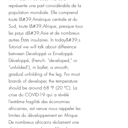
représente une part considérable de la 
population mondiale. Elle comprend 
toute l&#39;Amérique centrale et du 
Sud, toute l&#39;Afrique, presque tous 
les pays d&#39;Asie et de nombreux 
autres États insulaires. In today&#39;s 
Tutorial we will talk about difference 
between Developpé vs Enveloppé. 
Développé, (French: “developed,” or 
“unfolded”), in ballet, a smooth, 
gradual unfolding of the leg. For most 
brands of developer, the temperature 
should be around 68 °F (20 °C). La 
crise du COVID-19 qui a révélé 
l’extrême fragilité des économies 
africaines, est venue nous rappeler les 
limites du développement en Afrique. 
De nombreux africains réclament une 