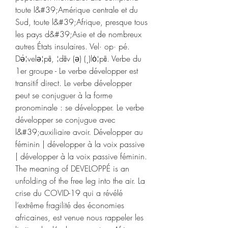
toute l&#39;Amérique centrale et du 
Sud, toute l&#39;Afrique, presque tous 
les pays d&#39;Asie et de nombreux 
autres États insulaires. Vel· op· pé. 
Də̇¦velə¦pā, ¦dāv (ə) (ˌ)lȯ¦pā. Verbe du 
1er groupe - Le verbe développer est 
transitif direct. Le verbe développer 
peut se conjuguer à la forme 
pronominale : se développer. Le verbe 
développer se conjugue avec 
l&#39;auxiliaire avoir. Développer au 
féminin | développer à la voix passive 
| développer à la voix passive féminin. 
The meaning of DEVELOPPÉ is an 
unfolding of the free leg into the air. La 
crise du COVID-19 qui a révélé 
l’extrême fragilité des économies 
africaines, est venue nous rappeler les 