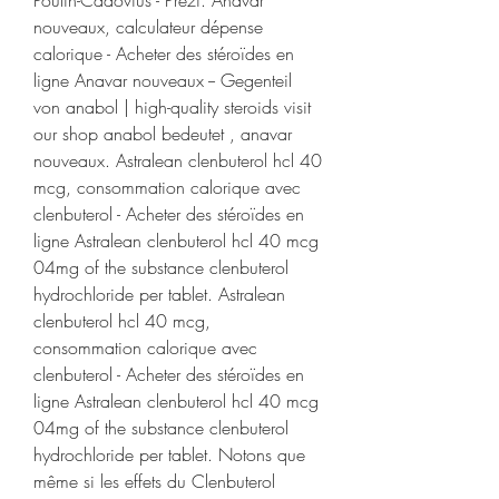
Poulin-Cadovius - Prezi. Anavar 
nouveaux, calculateur dépense 
calorique - Acheter des stéroïdes en 
ligne Anavar nouveaux -- Gegenteil 
von anabol | high-quality steroids visit 
our shop anabol bedeutet , anavar 
nouveaux. Astralean clenbuterol hcl 40 
mcg, consommation calorique avec 
clenbuterol - Acheter des stéroïdes en 
ligne Astralean clenbuterol hcl 40 mcg 
04mg of the substance clenbuterol 
hydrochloride per tablet. Astralean 
clenbuterol hcl 40 mcg, 
consommation calorique avec 
clenbuterol - Acheter des stéroïdes en 
ligne Astralean clenbuterol hcl 40 mcg 
04mg of the substance clenbuterol 
hydrochloride per tablet. Notons que 
même si les effets du Clenbuterol 