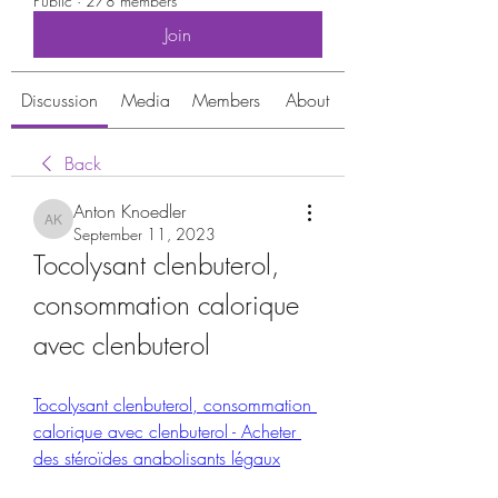
Public
·
278 members
Join
Discussion
Media
Members
About
Back
Anton Knoedler
Anton Knoedler
September 11, 2023
Tocolysant clenbuterol, 
consommation calorique 
avec clenbuterol
Tocolysant clenbuterol, consommation 
calorique avec clenbuterol - Acheter 
des stéroïdes anabolisants légaux