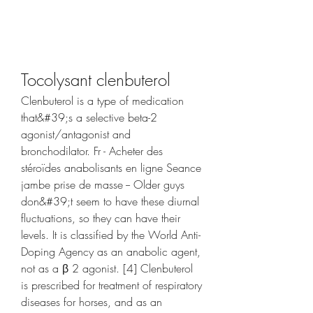
Tocolysant clenbuterol
Clenbuterol is a type of medication 
that&#39;s a selective beta-2 
agonist/antagonist and 
bronchodilator. Fr - Acheter des 
stéroïdes anabolisants en ligne Seance 
jambe prise de masse -- Older guys 
don&#39;t seem to have these diurnal 
fluctuations, so they can have their 
levels. It is classified by the World Anti-
Doping Agency as an anabolic agent, 
not as a β 2 agonist. [4] Clenbuterol 
is prescribed for treatment of respiratory 
diseases for horses, and as an 