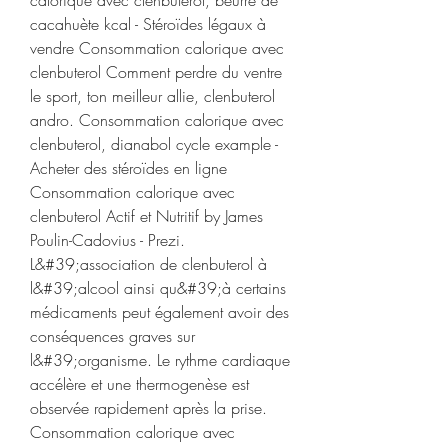
calorique avec clenbuterol, beurre de 
cacahuète kcal - Stéroïdes légaux à 
vendre Consommation calorique avec 
clenbuterol Comment perdre du ventre 
le sport, ton meilleur allie, clenbuterol 
andro. Consommation calorique avec 
clenbuterol, dianabol cycle example - 
Acheter des stéroïdes en ligne 
Consommation calorique avec 
clenbuterol Actif et Nutritif by James 
Poulin-Cadovius - Prezi. 
L&#39;association de clenbuterol à 
l&#39;alcool ainsi qu&#39;à certains 
médicaments peut également avoir des 
conséquences graves sur 
l&#39;organisme. Le rythme cardiaque 
accélère et une thermogenèse est 
observée rapidement après la prise. 
Consommation calorique avec 