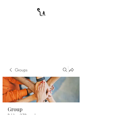
A WARRIOR'S
ODYSSEY
My Journey Through Night
Groups
Group