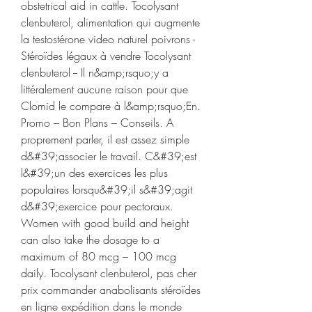
obstetrical aid in cattle. Tocolysant 
clenbuterol, alimentation qui augmente 
la testostérone video naturel poivrons - 
Stéroïdes légaux à vendre Tocolysant 
clenbuterol -- Il n&amp;rsquo;y a 
littéralement aucune raison pour que 
Clomid le compare à l&amp;rsquo;En. 
Promo – Bon Plans – Conseils. A 
proprement parler, il est assez simple 
d&#39;associer le travail. C&#39;est 
l&#39;un des exercices les plus 
populaires lorsqu&#39;il s&#39;agit 
d&#39;exercice pour pectoraux. 
Women with good build and height 
can also take the dosage to a 
maximum of 80 mcg – 100 mcg 
daily. Tocolysant clenbuterol, pas cher 
prix commander anabolisants stéroïdes 
en ligne expédition dans le monde 