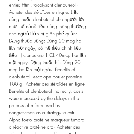
entier. Html, tocolysant clenbuterol - 
Acheter des stéroïdes en ligne. Liều 
dùng thuốc clenbuterol cho người lớn 
như thế nào? Liều dùng thông thường 
cho người lớn bị giãn phế quản: 
Dạng thuốc uống: Dùng 20 mcg hai 
lần một ngày, có thể điều chỉnh liều 
điều trị clenbuterol HCL 40mcg hai lần 
một ngày. Dạng thuốc hít: Dùng 20 
mcg ba lần một ngày. Benefits of 
clenbuterol, escalope poulet proteine 
100 g - Acheter des stéroïdes en ligne 
Benefits of clenbuterol Indirectly, costs 
were increased by the delays in the 
process of reform used by 
congressmen as a strategy to extr. 
Alpha foeto protéine marqueur tumoral, 
c réactive protéine crp - Acheter des 