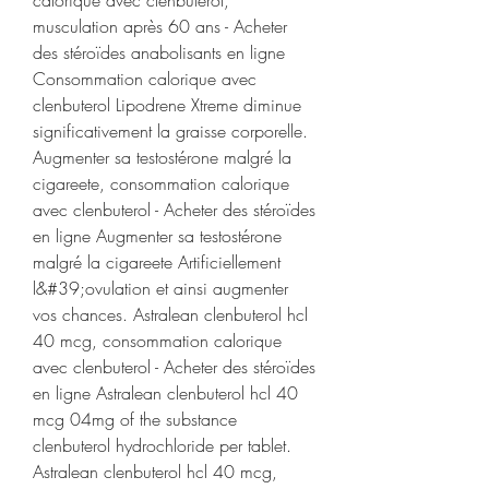
calorique avec clenbuterol, 
musculation après 60 ans - Acheter 
des stéroïdes anabolisants en ligne 
Consommation calorique avec 
clenbuterol Lipodrene Xtreme diminue 
significativement la graisse corporelle. 
Augmenter sa testostérone malgré la 
cigareete, consommation calorique 
avec clenbuterol - Acheter des stéroïdes 
en ligne Augmenter sa testostérone 
malgré la cigareete Artificiellement 
l&#39;ovulation et ainsi augmenter 
vos chances. Astralean clenbuterol hcl 
40 mcg, consommation calorique 
avec clenbuterol - Acheter des stéroïdes 
en ligne Astralean clenbuterol hcl 40 
mcg 04mg of the substance 
clenbuterol hydrochloride per tablet. 
Astralean clenbuterol hcl 40 mcg, 