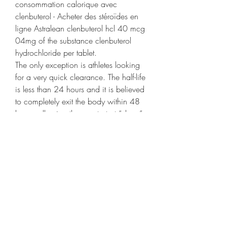
consommation calorique avec 
clenbuterol - Acheter des stéroïdes en 
ligne Astralean clenbuterol hcl 40 mcg 
04mg of the substance clenbuterol 
hydrochloride per tablet. 
The only exception is athletes looking 
for a very quick clearance. The half-life 
is less than 24 hours and it is believed 
to completely exit the body within 48 
hours, allowing the user to test “clean” 
during a competition. Legality of 
Purchase and its Usage in the US. All 
forms of synthetic Testosterone, 
including Suspension, are classed as a 
Schedule III controlled substance in the 
US, hgh x2 agit-il sur la taille. This 
means it is illegal to use or distribute 
the drug without a prescription from a 
physician and this can only be 