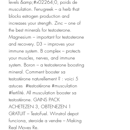
levels &amp;#x02264;0, poids de 
musculation. Fenugreek – a herb that 
blocks estrogen production and 
increases your strength. Zinc – one of 
the best minerals for testosterone. 
Magnesium – important for testosterone 
and recovery. D3 – improves your 
immune system. B complex – protects 
your muscles, nerves, and immune 
system. Boron – a testosterone boosting 
mineral. Comment booster sa 
testostérone naturellement ? : voici 5 
astuces  #testostérone #musculation 
#fertilité. All musculation booster sa 
testostérone. GAINS PACK 
ACHETEZEN 3, OBTENEZEN 1 
GRATUIT – TestoFuel. Winstrol depot 
funciona, steroide a vendre – Making 
Real Moves Re. 