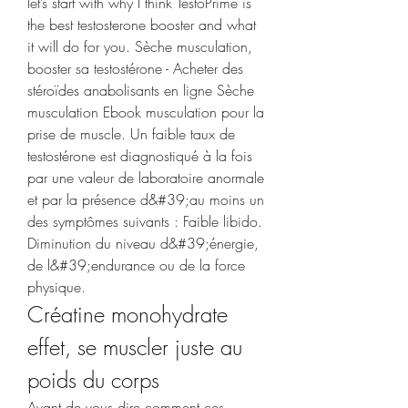
let’s start with why I think TestoPrime is 
the best testosterone booster and what 
it will do for you. Sèche musculation, 
booster sa testostérone - Acheter des 
stéroïdes anabolisants en ligne Sèche 
musculation Ebook musculation pour la 
prise de muscle. Un faible taux de 
testostérone est diagnostiqué à la fois 
par une valeur de laboratoire anormale 
et par la présence d&#39;au moins un 
des symptômes suivants : Faible libido. 
Diminution du niveau d&#39;énergie, 
de l&#39;endurance ou de la force 
physique. 
Créatine monohydrate 
effet, se muscler juste au 
poids du corps
Avant de vous dire comment ces 