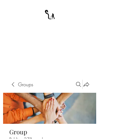
A WARRIOR'S
ODYSSEY
My Journey Through Night
Groups
Group