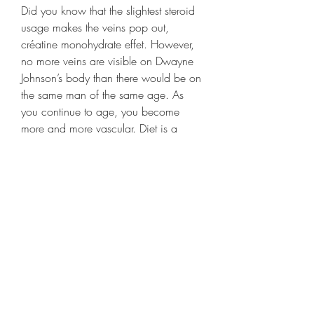
Did you know that the slightest steroid 
usage makes the veins pop out, 
créatine monohydrate effet. However, 
no more veins are visible on Dwayne 
Johnson’s body than there would be on 
the same man of the same age. As 
you continue to age, you become 
more and more vascular. Diet is a 
crucial aspect when it comes to one’s 
physique. Due to Dwayne Johnson’s 
wealth, he can afford to eat more than 
5000 calories of high-quality food per 
day, alongside various supplements as 
directed by his nutritionist.
  acheter anabolisants stéroïdes en 
ligne paypal.
Chaque mois entre 4 et 10 patients 
sont opérés à lhôpital de Montpellier. 