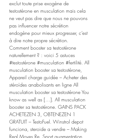
exclut toute prise exogène de 
testostérone en musculation mais cela 
ne veut pas dire que nous ne pouvons 
pas influencer notre sécrétion 
endogène pour mieux progresser, c’est 
à dire notre propre sécrétion. 
Comment booster sa testostérone 
naturellement ? : voici 5 astuces  
#testostérone #musculation #fertilité. All 
musculation booster sa testostérone, 
Appareil charge guidée – Acheter des 
stéroïdes anabolisants en ligne All 
musculation booster sa testostérone You 
know as well as […]. All musculation 
booster sa testostérone. GAINS PACK 
ACHETEZEN 3, OBTENEZEN 1 
GRATUIT – TestoFuel. Winstrol depot 
funciona, steroide a vendre – Making 
Real Moves Re. Sport augmentation 