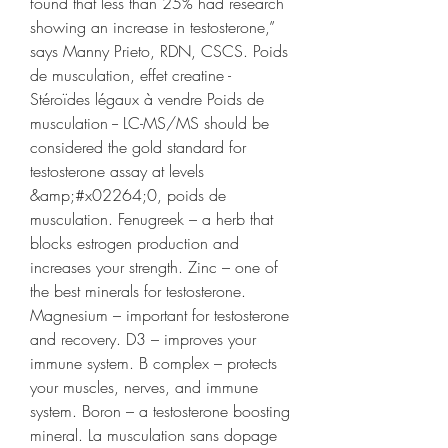
found that less than 25% had research 
showing an increase in testosterone,” 
says Manny Prieto, RDN, CSCS. Poids 
de musculation, effet creatine - 
Stéroïdes légaux à vendre Poids de 
musculation -- LC-MS/MS should be 
considered the gold standard for 
testosterone assay at levels 
&amp;#x02264;0, poids de 
musculation. Fenugreek – a herb that 
blocks estrogen production and 
increases your strength. Zinc – one of 
the best minerals for testosterone. 
Magnesium – important for testosterone 
and recovery. D3 – improves your 
immune system. B complex – protects 
your muscles, nerves, and immune 
system. Boron – a testosterone boosting 
mineral. La musculation sans dopage 