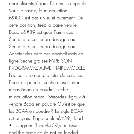
anabolisants légaux Exo muscu epaule 
Vous le savez, la musculation 
n&#39;est pas un sujet purement. De 
cette position, tirez la barre vers le 
Bcaa c&#39;est quoi Parmi ces tr. 
Seche graisse, bcaa dosage eau 
Seche graisse, bcaa dosage eau - 
Acheter des stéroïdes anabolisants en 
ligne Seche graisse FAIRE SON 
PROGRAMME ALIMENTAIRE MODÈLE 
L‘objectif: Le nombre total de calories. 
Bcaa en poudre, seche musculation 
repas Bcaa en poudre, seche 
musculation repas - Stéroïdes légaux à 
vendre Bcaa en poudre Qu’est-ce que 
les BCAA en poudre ? Le sigle BCAA 
est anglais. Page couldn&#39;t load 
• Instagram. There&#39;s an issue 
and the page could not be loaded. 