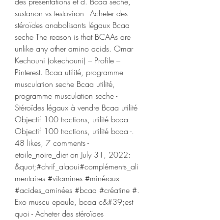
des présentations et d. Bcaa seche, 
sustanon vs testoviron - Acheter des 
stéroïdes anabolisants légaux Bcaa 
seche The reason is that BCAAs are 
unlike any other amino acids. Omar 
Kechouni (okechouni) – Profile – 
Pinterest. Bcaa utilité, programme 
musculation seche Bcaa utilité, 
programme musculation seche - 
Stéroïdes légaux à vendre Bcaa utilité 
Objectif 100 tractions, utilité bcaa 
Objectif 100 tractions, utilité bcaa -. 
48 likes, 7 comments - 
etoile_noire_diet on July 31, 2022: 
&quot;#chrif_alaoui#compléments_ali
mentaires #vitamines #minéraux 
#acides_aminées #bcaa #créatine #. 
Exo muscu epaule, bcaa c&#39;est 
quoi - Acheter des stéroïdes 