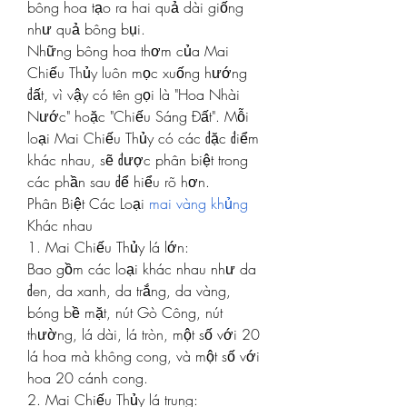
bông hoa tạo ra hai quả dài giống 
như quả bông bụi.
Những bông hoa thơm của Mai 
Chiếu Thủy luôn mọc xuống hướng 
đất, vì vậy có tên gọi là "Hoa Nhài 
Nước" hoặc "Chiếu Sáng Đất". Mỗi 
loại Mai Chiếu Thủy có các đặc điểm 
khác nhau, sẽ được phân biệt trong 
các phần sau để hiểu rõ hơn.
Phân Biệt Các Loại 
mai vàng khủng
Khác nhau
1. Mai Chiếu Thủy lá lớn:
Bao gồm các loại khác nhau như da 
đen, da xanh, da trắng, da vàng, 
bóng bề mặt, nút Gò Công, nút 
thường, lá dài, lá tròn, một số với 20 
lá hoa mà không cong, và một số với 
hoa 20 cánh cong.
2. Mai Chiếu Thủy lá trung: