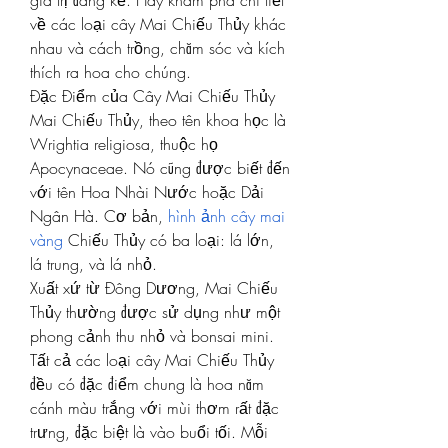
giá trị đáng kể. Hãy khám phá chi tiết 
về các loại cây Mai Chiếu Thủy khác 
nhau và cách trồng, chăm sóc và kích 
thích ra hoa cho chúng.
Đặc Điểm của Cây Mai Chiếu Thủy
Mai Chiếu Thủy, theo tên khoa học là 
Wrightia religiosa, thuộc họ 
Apocynaceae. Nó cũng được biết đến 
với tên Hoa Nhài Nước hoặc Dải 
Ngân Hà. Cơ bản, 
hình ảnh cây mai 
vàng
 Chiếu Thủy có ba loại: lá lớn, 
lá trung, và lá nhỏ.
Xuất xứ từ Đông Dương, Mai Chiếu 
Thủy thường được sử dụng như một 
phong cảnh thu nhỏ và bonsai mini.
Tất cả các loại cây Mai Chiếu Thủy 
đều có đặc điểm chung là hoa năm 
cánh màu trắng với mùi thơm rất đặc 
trưng, đặc biệt là vào buổi tối. Mỗi 