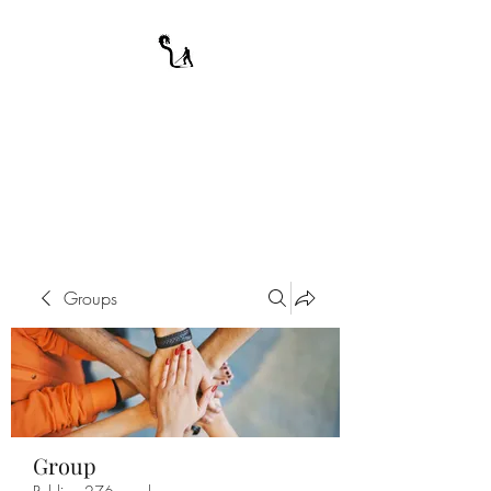
A WARRIOR'S
ODYSSEY
My Journey Through Night
Groups
Group