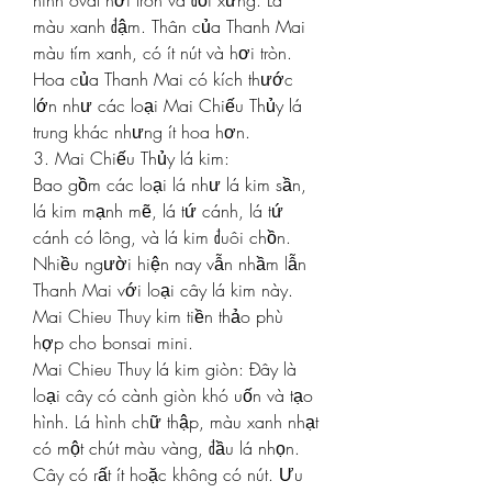
hình oval hơi tròn và đối xứng. Lá 
màu xanh đậm. Thân của Thanh Mai 
màu tím xanh, có ít nút và hơi tròn. 
Hoa của Thanh Mai có kích thước 
lớn như các loại Mai Chiếu Thủy lá 
trung khác nhưng ít hoa hơn.
3. Mai Chiếu Thủy lá kim:
Bao gồm các loại lá như lá kim sần, 
lá kim mạnh mẽ, lá tứ cánh, lá tứ 
cánh có lông, và lá kim đuôi chồn. 
Nhiều người hiện nay vẫn nhầm lẫn 
Thanh Mai với loại cây lá kim này.
Mai Chieu Thuy kim tiền thảo phù 
hợp cho bonsai mini.
Mai Chieu Thuy lá kim giòn: Đây là 
loại cây có cành giòn khó uốn và tạo 
hình. Lá hình chữ thập, màu xanh nhạt 
có một chút màu vàng, đầu lá nhọn. 
Cây có rất ít hoặc không có nút. Ưu 