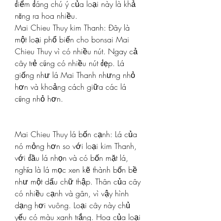
điểm đáng chú ý của loại này là khả 
năng ra hoa nhiều.
Mai Chieu Thuy kim Thanh: Đây là 
một loại phổ biến cho bonsai Mai 
Chieu Thuy vì có nhiều nút. Ngay cả 
cây trẻ cũng có nhiều nút đẹp. Lá 
giống như lá Mai Thanh nhưng nhỏ 
hơn và khoảng cách giữa các lá 
cũng nhỏ hơn.
Mai Chieu Thuy lá bốn cạnh: Lá của 
nó mỏng hơn so với loại kim Thanh, 
với đầu lá nhọn và có bốn mặt lá, 
nghĩa là lá mọc xen kẽ thành bốn bề 
như một dấu chữ thập. Thân của cây 
có nhiều cạnh và gân, vì vậy hình 
dạng hơi vuông. Loại cây này chủ 
yếu có màu xanh trắng. Hoa của loại 