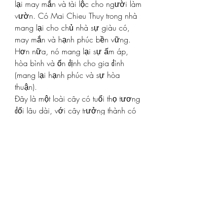
lại may mắn và tài lộc cho người làm 
vườn. Có Mai Chieu Thuy trong nhà 
mang lại cho chủ nhà sự giàu có, 
may mắn và hạnh phúc bền vững. 
Hơn nữa, nó mang lại sự ấm áp, 
hòa bình và ổn định cho gia đình 
(mang lại hạnh phúc và sự hòa 
thuận).
Đây là một loài cây có tuổi thọ tương 
đối lâu dài, với cây trưởng thành có 
thể đạt gần 500 năm tuổi. Do đó, loài 
cây cũng tượng trưng cho sự trường 
thọ và mang lại sức khỏe phong phú.
Mai Chieu Thuy phù hợp với nguyên 
tố gỗ, nhưng cũng có thể được trồng 
cho các nguyên tố khác như nước, 
kim loại và đất.
Do đó, khi thiết kế một ngôi nhà, mọi 
người thường trang trí với nhiều loại 