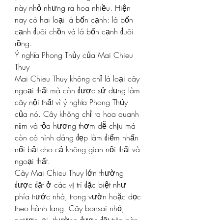
này nhỏ nhưng ra hoa nhiều. Hiện 
nay có hai loại lá bốn cạnh: lá bốn 
cạnh đuôi chồn và lá bốn cạnh đuôi 
rồng.
Ý nghĩa Phong Thủy của Mai Chieu 
Thuy
Mai Chieu Thuy không chỉ là loại cây 
ngoại thất mà còn được sử dụng làm 
cây nội thất vì ý nghĩa Phong Thủy 
của nó. Cây không chỉ ra hoa quanh 
năm và tỏa hương thơm dễ chịu mà 
còn có hình dáng đẹp làm điểm nhấn 
nổi bật cho cả không gian nội thất và 
ngoại thất.
Cây Mai Chieu Thuy lớn thường 
được đặt ở các vị trí đặc biệt như 
phía trước nhà, trong vườn hoặc dọc 
theo hành lang. Cây bonsai nhỏ, 