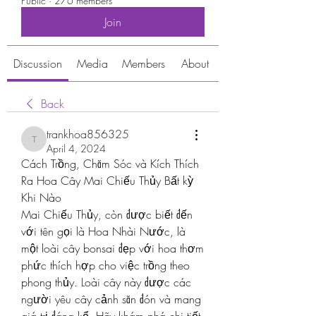
Public
·
276 members
Join
Discussion
Media
Members
About
Back
trankhoa856325
trankhoa856325
April 4, 2024
Cách Trồng, Chăm Sóc và Kích Thích 
Ra Hoa Cây Mai Chiếu Thủy Bất kỳ 
Khi Nào
Mai Chiếu Thủy, còn được biết đến 
với tên gọi là Hoa Nhài Nước, là 
một loài cây bonsai đẹp với hoa thơm 
phức thích hợp cho việc trồng theo 
phong thủy. Loài cây này được các 
người yêu cây cảnh săn đón và mang 