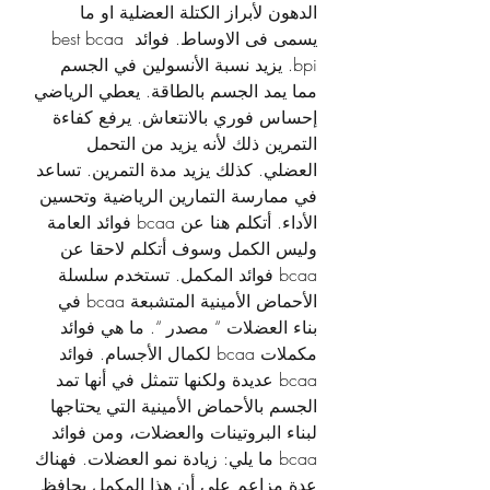
الدهون لأبراز الكتلة العضلية او ما 
يسمى فى الاوساط. فوائد best bcaa 
bpi. يزيد نسبة الأنسولين في الجسم 
مما يمد الجسم بالطاقة. يعطي الرياضي 
إحساس فوري بالانتعاش. يرفع كفاءة 
التمرين ذلك لأنه يزيد من التحمل 
العضلي. كذلك يزيد مدة التمرين. تساعد 
في ممارسة التمارين الرياضية وتحسين 
الأداء. أتكلم هنا عن bcaa فوائد العامة 
وليس الكمل وسوف أتكلم لاحقا عن 
bcaa فوائد المكمل. تستخدم سلسلة 
الأحماض الأمينية المتشبعة bcaa في 
بناء العضلات “ مصدر “. ما هي فوائد 
مكملات bcaa لكمال الأجسام. فوائد 
bcaa عديدة ولكنها تتمثل في أنها تمد 
الجسم بالأحماض الأمينية التي يحتاجها 
لبناء البروتينات والعضلات، ومن فوائد 
bcaa ما يلي: زيادة نمو العضلات. فهناك 
عدة مزاعم على أن هذا المكمل يحافظ 