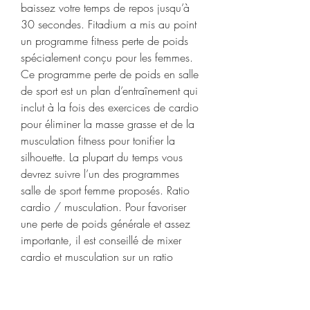
baissez votre temps de repos jusqu’à 
30 secondes. Fitadium a mis au point 
un programme fitness perte de poids 
spécialement conçu pour les femmes. 
Ce programme perte de poids en salle 
de sport est un plan d’entraînement qui 
inclut à la fois des exercices de cardio 
pour éliminer la masse grasse et de la 
musculation fitness pour tonifier la 
silhouette. La plupart du temps vous 
devrez suivre l’un des programmes 
salle de sport femme proposés. Ratio 
cardio / musculation. Pour favoriser 
une perte de poids générale et assez 
importante, il est conseillé de mixer 
cardio et musculation sur un ratio 
70/30. Leg curl (travaille l’arrière des 
jambes) : 3 x 10 avec un poids de 
30 livres. Extension de bras à la corde 