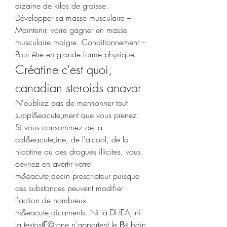
dizaine de kilos de graisse. 
Développer sa masse musculaire – 
Maintenir, voire gagner en masse 
musculaire maigre. Conditionnement – 
Pour être en grande forme physique. 
Créatine c'est quoi, 
canadian steroids anavar
N'oubliez pas de mentionner tout 
suppl&eacute;ment que vous prenez. 
Si vous consommez de la 
caf&eacute;ine, de l'alcool, de la 
nicotine ou des drogues illicites, vous 
devriez en avertir votre 
m&eacute;decin prescripteur puisque 
ces substances peuvent modifier 
l'action de nombreux 
m&eacute;dicaments. Ni la DHEA, ni 
la testostГ©rone n'apportent le В« bain 