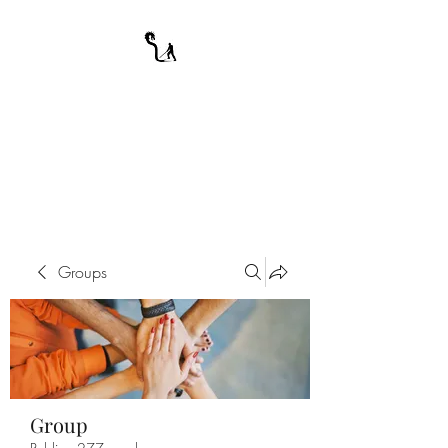
A WARRIOR'S
ODYSSEY
My Journey Through Night
Groups
Group