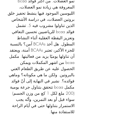
نمو العضلات. من أكثر فوائد bcaa 
المعروفة هي زيادة نمو العضلات، 
الليوسين الموجود فيها ينشط تحفيز خلق 
بروتين العضلات، في دراسة الأشخاص 
الذين تناولوا مشروب فيه 5. تشمل 
فوائد bcaa للرياضيين تحسين التعافي 
وتعزيز اليقظة العقلية أثناء النشاط 
المطول. هل أخذ BCAAs آمن؟ بالنسبة 
للجزء الأكبر، تعتبر BCAAs آمنة، ويعتقد 
أن تناولها يوميًا يزيد من فعاليتها. مكمل 
bcaa من اشهر المكملات ويمكن 
الحصول عليه عن طريق الطعام الغني 
بالبروتين. ولكن ما هي مكوناته؟ وماهي 
فوائده؟. نشير في النهاية إلى أنّ فوائد 
مكمل bcaa تتحقق بتناول جرعة يومية 
(200 ملغ لكل 1 كغ من وزن الجسم) 
سواء قبل أو بعد التمرين، وأنّه يجب 
الاستمرار بتناولها حتى في أيام الراحة 
للاستفادة منها. 