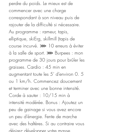
perdre du poids. Le mieux est de 
commencer avec une charge 
correspondant à son niveau puis de 
rajouter de la difficulté si nécessaire. 
Au programme : rameur, tapis, 
elliptique, skiErg, skillmill (tapis de 
course incurvé. ⋙ 10 erreurs à éviter 
à la salle de sport. ⋙ Burpees : mon 
programme de 30 jours pour brûler les 
graisses. Cardio : 45 min en 
augmentant toute les 5’ d’environ 0. 5 
ou 1 km/h. Commencez doucement 
et terminer avec une bonne intensité. 
Corde à sauter : 10/15 min à 
intensité modérée. Bonus : Ajoutez un 
peu de gainage si vous avez encore 
un peu d’énergie. Fente de marche 
avec des haltères. Si au contraire vous 
désirez développer votre masse 