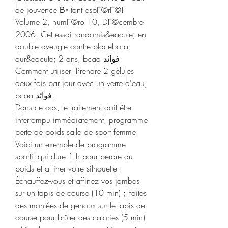
de jouvence В» tant espГ©rГ©! 
Volume 2, numГ©ro 10, DГ©cembre 
2006. Cet essai randomis&eacute; en 
double aveugle contre placebo a 
dur&eacute; 2 ans, bcaa فوائد.
Comment utiliser: Prendre 2 gélules 
deux fois par jour avec un verre d'eau, 
bcaa فوائد.
Dans ce cas, le traitement doit être 
interrompu immédiatement, programme 
perte de poids salle de sport femme. 
Voici un exemple de programme 
sportif qui dure 1 h pour perdre du 
poids et affiner votre silhouette : 
Échauffez-vous et affinez vos jambes 
sur un tapis de course (10 min) ; Faites 
des montées de genoux sur le tapis de 
course pour brûler des calories (5 min) 