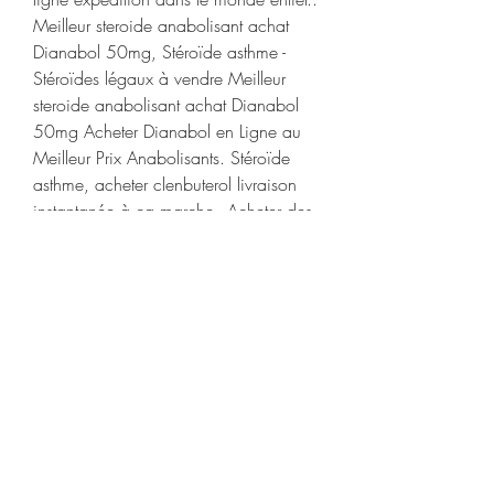
Meilleur steroide anabolisant achat 
Dianabol 50mg, Stéroïde asthme - 
Stéroïdes légaux à vendre Meilleur 
steroide anabolisant achat Dianabol 
50mg Acheter Dianabol en Ligne au 
Meilleur Prix Anabolisants. Stéroïde 
asthme, acheter clenbuterol livraison 
instantanée à ça marche - Acheter des 
stéroïdes anabolisants en ligne 
Stéroïde asthme This sounds crazy: if 
inhaled steroids don&#39;t. 
L&#39;asthme est un trouble 
pulmonaire qui obstrue. Suivez ces 
étapes de base pour mieux maîtriser 
votre asthme. Étape 1 Diagnostic Vous 
parlez à votre médecin de votre 
difficulté à respirer. Votre médecin vous 
fait passer des examens et confirme 