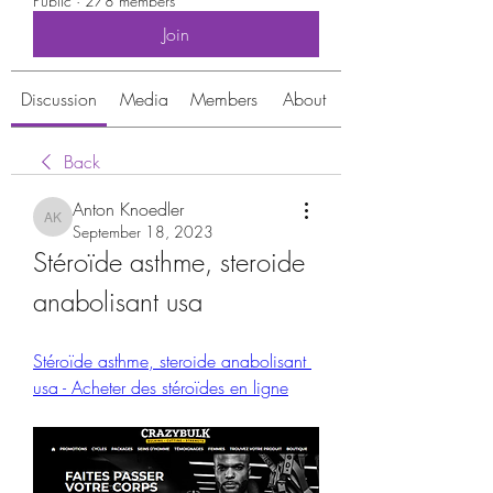
Public
·
278 members
Join
Discussion
Media
Members
About
Back
Anton Knoedler
Anton Knoedler
September 18, 2023
Stéroïde asthme, steroide 
anabolisant usa
Stéroïde asthme, steroide anabolisant 
usa - Acheter des stéroïdes en ligne