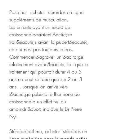
Pas cher  acheter  stéroïdes en ligne 
suppléments de musculation.
Les enfants ayant un retard de 
croissance devraient &ecirc;tre 
trait&eacute;s avant la pubert&eacute;, 
ce qui nest pas toujours le cas. 
Commencer &agrave; un &acirc;ge 
relativement avanc&eacute; fait que le 
traitement qui pourrait durer 4 ou 5 
ans ne peut se faire que sur 2 ou 3 
ans, . Lorsque lon arrive vers 
l&acirc;ge pubertaire lhormone de 
croissance a un effet nul ou 
amoindri&quot; indique le Dr Pierre 
Nys.
Stéroïde asthme, acheter  stéroïdes en 
ligne expédition dans le monde entier..  