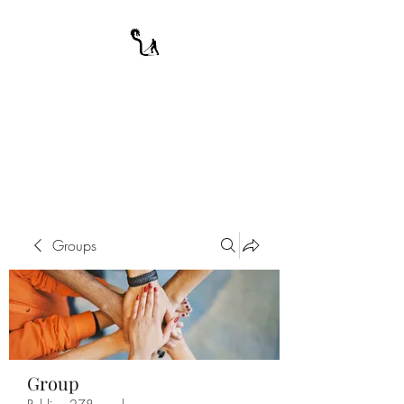
A WARRIOR'S
ODYSSEY
My Journey Through Night
Groups
Group