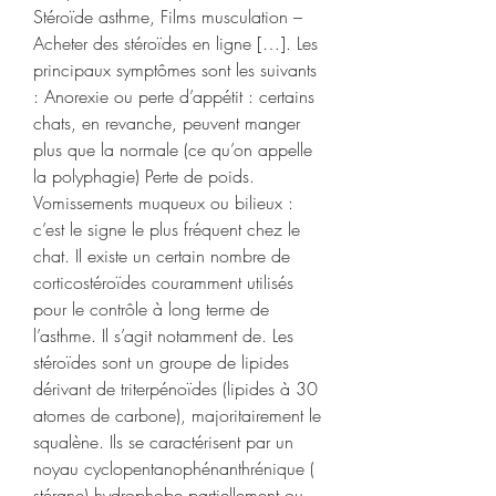
Stéroïde asthme, Films musculation – 
Acheter des stéroïdes en ligne […]. Les 
principaux symptômes sont les suivants 
: Anorexie ou perte d’appétit : certains 
chats, en revanche, peuvent manger 
plus que la normale (ce qu’on appelle 
la polyphagie) Perte de poids. 
Vomissements muqueux ou bilieux : 
c’est le signe le plus fréquent chez le 
chat. Il existe un certain nombre de 
corticostéroïdes couramment utilisés 
pour le contrôle à long terme de 
l’asthme. Il s’agit notamment de. Les 
stéroïdes sont un groupe de lipides 
dérivant de triterpénoïdes (lipides à 30 
atomes de carbone), majoritairement le 
squalène. Ils se caractérisent par un 
noyau cyclopentanophénanthrénique ( 
stérane) hydrophobe partiellement ou 