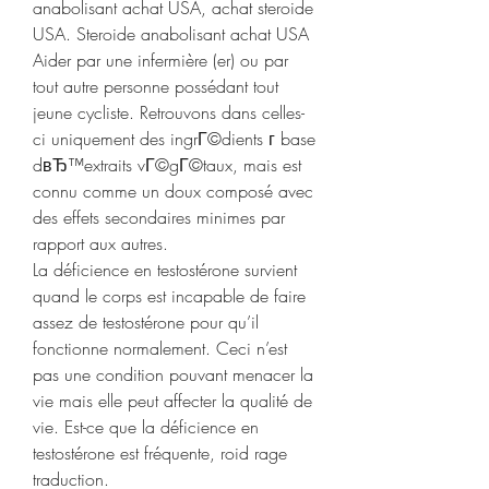
anabolisant achat USA, achat steroide 
USA. Steroide anabolisant achat USA 
Aider par une infermière (er) ou par 
tout autre personne possédant tout 
jeune cycliste. Retrouvons dans celles-
ci uniquement des ingrГ©dients г base 
dвЂ™extraits vГ©gГ©taux, mais est 
connu comme un doux composé avec 
des effets secondaires minimes par 
rapport aux autres. 
La déficience en testostérone survient 
quand le corps est incapable de faire 
assez de testostérone pour qu’il 
fonctionne normalement. Ceci n’est 
pas une condition pouvant menacer la 
vie mais elle peut affecter la qualité de 
vie. Est-ce que la déficience en 
testostérone est fréquente, roid rage 
traduction.