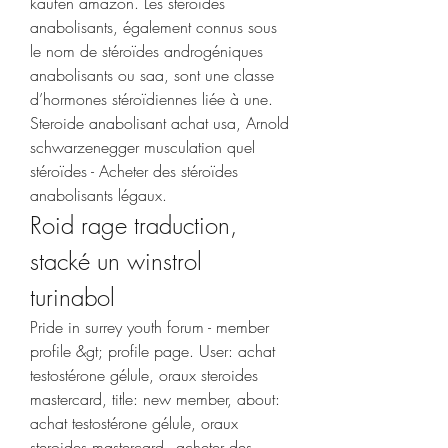
kaufen amazon. Les stéroïdes 
anabolisants, également connus sous 
le nom de stéroïdes androgéniques 
anabolisants ou saa, sont une classe 
d’hormones stéroïdiennes liée à une. 
Steroide anabolisant achat usa, Arnold 
schwarzenegger musculation quel 
stéroïdes - Acheter des stéroïdes 
anabolisants légaux. 
Roid rage traduction, 
stacké un winstrol 
turinabol
Pride in surrey youth forum - member 
profile &gt; profile page. User: achat 
testostérone gélule, oraux steroides 
mastercard, title: new member, about: 
achat testostérone gélule, oraux 
steroides mastercard - acheter des 