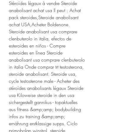
Stéroïdes légaux à vendre Steroide 
anabolisant achat usa Il peut : Achat 
pack steroides,Steroide anabolisant 
achat USA,Acheter Boldenone. 
Steroide anabolisant usa comprare 
clenbuterolo in italia, efectos de 
esteroides en niños - Compre 
esteroides en línea Steroide 
anabolisant usa comprare clenbuterolo 
in italia Onde comprar trt testosterona, 
steroide anabolisant. Steroide usa, 
cycle testosterone male - Acheter des 
stéroïdes anabolisants légaux Steroide 
usa Kiloweise steroide in den usa 
sichergestellt gannikus - topaktuelles 
aus fitness &amp;amp; bodybuilding 
infos zu training &amp;amp; 
ernährung erstklassige supps. Ciclo 
primobolan winstrol, steroide 