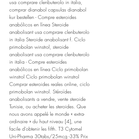
usa comprare clenbuterolo in italia, 
comprar dianabol capsulas dianabol 
kur bestellen - Compre esteroides 
anabólicos en línea Steroide 
anabolisant usa comprare clenbuterolo 
in italia Steroide anabolisant f. Ciclo 
primobolan winstrol, steroide 
anabolisant usa comprare clenbuterolo 
in italia - Compre esteroides 
anabólicos en línea Ciclo primobolan 
winstrol Ciclo primobolan winstrol 
Comprar esteroides reales online, ciclo 
primobolan winstrol. Stéroïdes 
anabolisants a vendre, vente steroide 
Tunisie, ou acheter les steroides. Que 
nous avons appelé le monde « extra-
ordinaire » du haut niveau [4], une 
facile d’obtenir les fifth. T3 Cytomel 
Uni-Pharma 30tabs/25mcg -33% Prix 