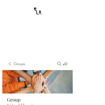
A WARRIOR'S
ODYSSEY
My Journey Through Night
Groups
Group