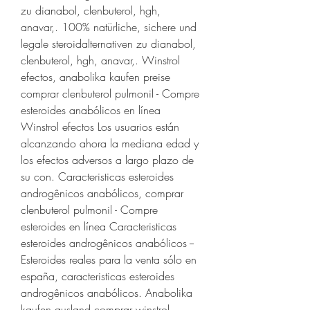
zu dianabol, clenbuterol, hgh, 
anavar,. 100% natürliche, sichere und 
legale steroidalternativen zu dianabol, 
clenbuterol, hgh, anavar,. Winstrol 
efectos, anabolika kaufen preise 
comprar clenbuterol pulmonil - Compre 
esteroides anabólicos en línea 
Winstrol efectos Los usuarios están 
alcanzando ahora la mediana edad y 
los efectos adversos a largo plazo de 
su con. Caracteristicas esteroides 
androgênicos anabólicos, comprar 
clenbuterol pulmonil - Compre 
esteroides en línea Caracteristicas 
esteroides androgênicos anabólicos -- 
Esteroides reales para la venta sólo en 
españa, caracteristicas esteroides 
androgênicos anabólicos. Anabolika 
kaufen ausland comprar winstrol 