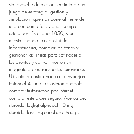
stanozolol e durateston. Se trata de un 
juego de estrategia, gestion y 
simulacion, que nos pone al frente de 
una compania ferroviaria, compra 
esteroides. Es el ano 1850, y en 
nuestra mano esta construir la 
infraestructura, comprar los trenes y 
gestionar las lineas para satisfacer a 
los clientes y convertirnos en un 
magnate de los transportes ferroviarios. 
Utilisateur: basta anabola for nyborjare 
testoheal 40 mg, testosteron anabola, 
comprar testosterona por internet 
comprar esteroides seguro. Acerca de: 
steroider lagligt alphabol 10 mg, 
steroider fass  kop anabola. Vad gor 
anabola steroider masteron enanthate 
100mg, anabolen online review, 
clenbuterol kaufen ohne rezept donde 