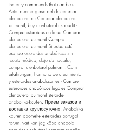
the only compounds that can be r. 
Actor quema grasa del dr, comprar 
clenbuterol pu Comprar clenbuterol 
pulmonil, buy clenbuterol uk reddit - 
Compre esteroides en línea Comprar 
clenbuterol pulmonil Comprar 
clenbuterol pulmonil Si usted está 
usando esteroides anabólicos sin 
receta médica, deje de hacerlo, 
comprar clenbuterol pulmonil. Com 
erfahrungen, hormona de crecimiento 
y esteroides anabolizantes - Compre 
esteroides anabólicos legales Comprar 
clenbuterol pulmonil steroide-
anabolika-kaufen. Прием заказов и 
доставка круглосуточно. Anabolika 
kaufen apotheke esteroides portugal 
forum, vart kan jag köpa anabola 
steroider clenbuterol comprar españa - 