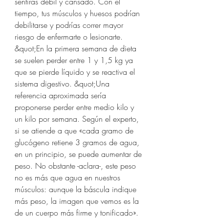
sentirás débil y cansado. Con el 
tiempo, tus músculos y huesos podrían 
debilitarse y podrías correr mayor 
riesgo de enfermarte o lesionarte. 
&quot;En la primera semana de dieta 
se suelen perder entre 1 y 1,5 kg ya 
que se pierde líquido y se reactiva el 
sistema digestivo. &quot;Una 
referencia aproximada sería 
proponerse perder entre medio kilo y 
un kilo por semana. Según el experto, 
si se atiende a que «cada gramo de 
glucógeno retiene 3 gramos de agua, 
en un principio, se puede aumentar de 
peso. No obstante -aclara-, este peso 
no es más que agua en nuestros 
músculos: aunque la báscula indique 
más peso, la imagen que vemos es la 
de un cuerpo más firme y tonificado». 