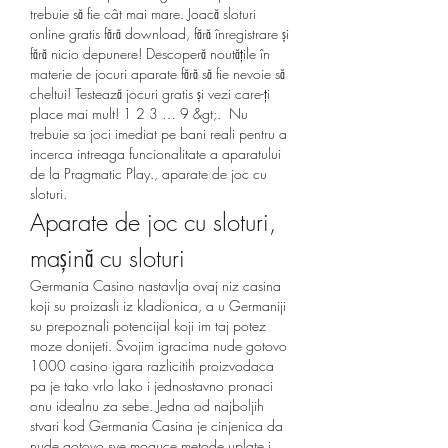
trebuie să fie cât mai mare. Joacă sloturi 
online gratis fără download, fără înregistrare și 
fără nicio depunere! Descoperă noutățile în 
materie de jocuri aparate fără să fie nevoie să 
cheltui! Testează jocuri gratis și vezi care-ți 
place mai mult! 1 2 3 … 9 &gt;.  Nu 
trebuie sa joci imediat pe bani reali pentru a 
incerca intreaga funcionalitate a aparatului 
de la Pragmatic Play., aparate de joc cu 
sloturi.
Aparate de joc cu sloturi, 
mașină cu sloturi
Germania Casino nastavlja ovaj niz casina 
koji su proizasli iz kladionica, a u Germaniji 
su prepoznali potencijal koji im taj potez 
moze donijeti. Svojim igracima nude gotovo 
1000 casino igara razlicitih proizvodaca 
pa je tako vrlo lako i jednostavno pronaci 
onu idealnu za sebe. Jedna od najboljih 
stvari kod Germania Casina je cinjenica da 
nude gotovo sve moguce metode uplate i 