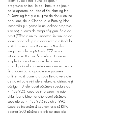
jocuri cu cele mai bune jackpoturi 
progresive online. Te poți bucura de jocuri 
ca la aparate, ca: Rise of Ra, Flaming Hot, 
5 Dazzling Hot și o mulțime de sloturi online 
populare, de la Cleopatra la Burning Hot. 
Încearcă-ți și tu șansa la un jackpot progresiv 
și te poți bucura de mega câștiguri. Rata de 
profit (RTP) are un rol important într-un joc de 
jocuri pacanele gratis deoarece arată cât la 
sută din suma investită de un jucător de-a 
lungul timpului în păcănele 777 se va 
întoarce jucătorului. Sloturile sunt cele mai 
simple și distractive jocuri de cazino. În 
rândul jucătorilor, acestea sunt cunoscute ca 
fiind jocuri ca la aparate sau păcănele 
online. Ro îți pune la dispoziție o diversitate 
de sloturi care să-ți ofere relaxare, distracție și 
câștiguri. Unele jocuri păcănele speciale au 
RTP de 92%, ceea ce în prezent nu este 
chiar foarte bine, iar alte jocuri păcănele 
speciale au RTP de 98% sau chiar 99%. 
Ceea ce încercăm să spunem este că RTP-ul 
acestor 300 păcănele gratis cu speciale 