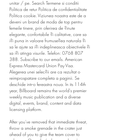
unitar / pe. Search Termene si conditii 
Politica de retur Politica de confidentialitate 
Politica cookie. Viziunea noastra este de a 
deveni un brand de moda de top pentru 
femeile tinere, prin oferirea de ?inute 
elegante, confortabile ?i calitative, care sa 
i?i puna in valoare frumuse?ea naturala ?i 
sa le ajute sa i?i indeplineasca obiectivele ?i 
sa i?i atinga visurile. Telefon: 0768 807 
388. Subscribe to our emails. American 
Express Mastercard Union Pay Visa. 
Alegerea unei selec?ii are ca rezultat o 
reimprospatare completa a paginii. Se 
deschide intr-o fereastra noua. In its 114th 
year, Billboard remains the world's premier 
weekly music publication and a diverse 
digital, events, brand, content and data 
licensing platform.
After you've removed that immediate threat, 
throw a smoke grenade in the crater just 
ahead of you to give the team cover to 