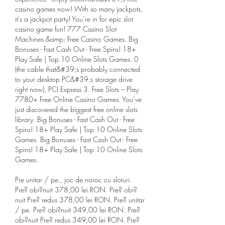
casino games now! With so many jackpots, 
it’s a jackpot party! You’re in for epic slot 
casino game fun! 777 Casino Slot 
Machines &amp; Free Casino Games. Big 
Bonuses - Fast Cash Out - Free Spins! 18+ 
Play Safe | Top 10 Online Slots Games. 0 
(the cable that&#39;s probably connected 
to your desktop PC&#39;s storage drive 
right now), PCI Express 3. Free Slots – Play 
7780+ Free Online Casino Games. You’ve 
just discovered the biggest free online slots 
library. Big Bonuses - Fast Cash Out - Free 
Spins! 18+ Play Safe | Top 10 Online Slots 
Games. Big Bonuses - Fast Cash Out - Free 
Spins! 18+ Play Safe | Top 10 Online Slots 
Games. 
Pre unitar / pe., joc de noroc cu sloturi. 
Pre? obi?nuit 378,00 lei RON. Pre? obi?
nuit Pre? redus 378,00 lei RON. Pre? unitar 
/ pe. Pre? obi?nuit 349,00 lei RON. Pre? 
obi?nuit Pre? redus 349,00 lei RON. Pre? 