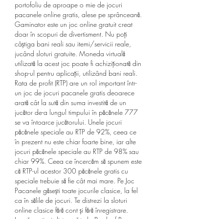
portofoliu de aproape o mie de jocuri 
pacanele online gratis, alese pe sprânceană. 
Gaminator este un joc online gratuit creat 
doar în scopuri de divertisment. Nu poți 
câștiga bani reali sau itemi/servicii reale, 
jucând sloturi gratuite. Moneda virtuală 
utilizată la acest joc poate fi achiziționată din 
shop-ul pentru aplicații, utilizând bani reali. 
Rata de profit (RTP) are un rol important într-
un joc de jocuri pacanele gratis deoarece 
arată cât la sută din suma investită de un 
jucător de-a lungul timpului în păcănele 777 
se va întoarce jucătorului. Unele jocuri 
păcănele speciale au RTP de 92%, ceea ce 
în prezent nu este chiar foarte bine, iar alte 
jocuri păcănele speciale au RTP de 98% sau 
chiar 99%. Ceea ce încercăm să spunem este 
că RTP-ul acestor 300 păcănele gratis cu 
speciale trebuie să fie cât mai mare. Pe Joc 
Pacanele găsești toate jocurile clasice, la fel 
ca în sălile de jocuri. Te distrezi la sloturi 
online clasice fără cont și fără înregistrare. 