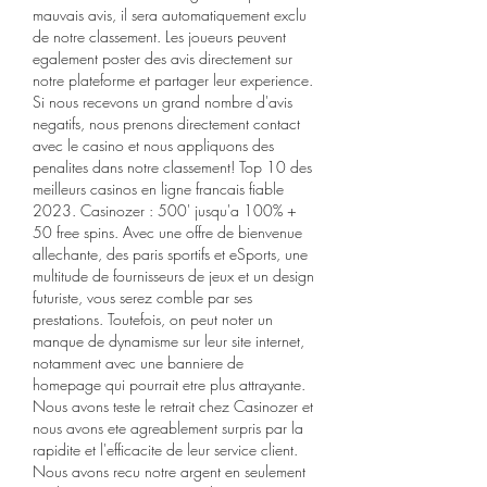
mauvais avis, il sera automatiquement exclu 
de notre classement. Les joueurs peuvent 
egalement poster des avis directement sur 
notre plateforme et partager leur experience. 
Si nous recevons un grand nombre d'avis 
negatifs, nous prenons directement contact 
avec le casino et nous appliquons des 
penalites dans notre classement! Top 10 des 
meilleurs casinos en ligne francais fiable 
2023. Casinozer : 500' jusqu'a 100% + 
50 free spins. Avec une offre de bienvenue 
allechante, des paris sportifs et eSports, une 
multitude de fournisseurs de jeux et un design 
futuriste, vous serez comble par ses 
prestations. Toutefois, on peut noter un 
manque de dynamisme sur leur site internet, 
notamment avec une banniere de 
homepage qui pourrait etre plus attrayante. 
Nous avons teste le retrait chez Casinozer et 
nous avons ete agreablement surpris par la 
rapidite et l'efficacite de leur service client. 
Nous avons recu notre argent en seulement 