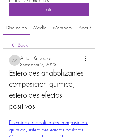
Public
·
278 members
Join
Discussion
Media
Members
About
Back
Anton Knoedler
Anton Knoedler
September 9, 2023
Esteroides anabolizantes 
composicion quimica, 
esteroides efectos 
positivos
Esteroides anabolizantes composicion 
quimica, esteroides efectos positivos - 