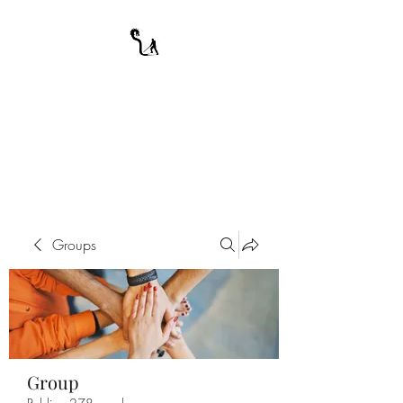
A WARRIOR'S
ODYSSEY
My Journey Through Night
Groups
Group