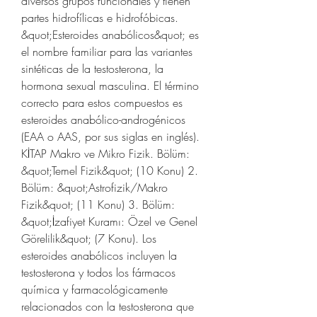
diversos grupos funcionales y tienen 
partes hidrofílicas e hidrofóbicas. 
&quot;Esteroides anabólicos&quot; es 
el nombre familiar para las variantes 
sintéticas de la testosterona, la 
hormona sexual masculina. El término 
correcto para estos compuestos es 
esteroides anabólico-androgénicos 
(EAA o AAS, por sus siglas en inglés). 
KİTAP Makro ve Mikro Fizik. Bölüm: 
&quot;Temel Fizik&quot; (10 Konu) 2. 
Bölüm: &quot;Astrofizik/Makro 
Fizik&quot; (11 Konu) 3. Bölüm: 
&quot;İzafiyet Kuramı: Özel ve Genel 
Görelilik&quot; (7 Konu). Los 
esteroides anabólicos incluyen la 
testosterona y todos los fármacos 
química y farmacológicamente 
relacionados con la testosterona que 