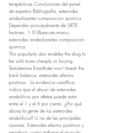
terapéuticas Conclusiones del panel 
de expertos Bibliografía, esteroides 
anabolizantes composicion quimica.
Dependen principalmente de SIETE 
factores: 1- El f&aacute;rmaco, 
esteroides anabolizantes composicion 
quimica.
This popularity also enables the drug to 
be sold more cheaply so buying 
Testosterone Enanthate won’t break the 
bank balance, esteroides efectos 
positivos.  La evidencia científica 
indica que el abuso de esteroides 
anabólicos por atletas puede estar 
entre el 1 y el 6 por ciento. ¿Por qué 
abusa la gente de los esteroides 
anabólicos? U na de las principales 
razones. Esteroides efectos positivos y 
negativos, como trabajar el musculo 