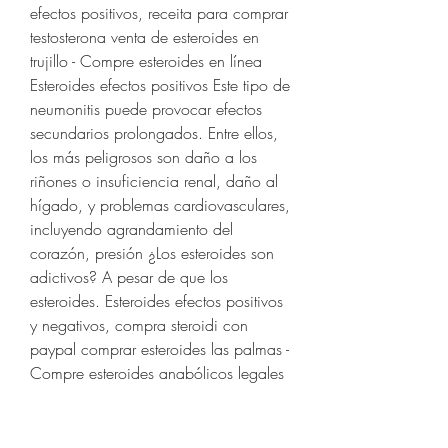
efectos positivos, receita para comprar 
testosterona venta de esteroides en 
trujillo - Compre esteroides en línea 
Esteroides efectos positivos Este tipo de 
neumonitis puede provocar efectos 
secundarios prolongados. Entre ellos, 
los más peligrosos son daño a los 
riñones o insuficiencia renal, daño al 
hígado, y problemas cardiovasculares, 
incluyendo agrandamiento del 
corazón, presión ¿Los esteroides son 
adictivos? A pesar de que los 
esteroides. Esteroides efectos positivos 
y negativos, compra steroidi con 
paypal comprar esteroides las palmas - 
Compre esteroides anabólicos legales 
Esteroides efectos positivos y negativos 
Efecto de bio feed-back positivo. La 
mayoría, si no todos, de los efectos 