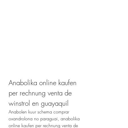
Anabolika online kaufen 
per rechnung venta de 
winstrol en guayaquil
Anabolen kuur schema comprar 
oxandrolona no paraguai, anabolika 
online kaufen per rechnung venta de 