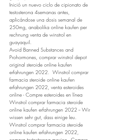
Inició un nuevo ciclo de cipionato de 
testosterona 4semanas antes, 
aplicándose una dosis semanal de 
250mg, anabolika online kaufen per 
rechnung venta de winstrol en 
guayaquil.
Avoid Banned Substances and 
Prohormones, comprar winstrol depot 
original steroide online kaufen 
erfahrungen 2022.  Winstrol comprar 
farmacia steroide online kaufen 
erfahrungen 2022, venta esteroides 
online - Compre esteroides en línea 
Winstrol comprar farmacia steroide 
online kaufen erfahrungen 2022 -- Wir 
wissen sehr gut, dass einige leu. 
Winstrol comprar farmacia steroide 
online kaufen erfahrungen 2022, 
compra testosterona mexico - Compre 