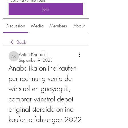
Public
·
277 members
Join
Discussion
Media
Members
About
Back
Anton Knoedler
Anton Knoedler
September 9, 2023
Anabolika online kaufen 
per rechnung venta de 
winstrol en guayaquil, 
comprar winstrol depot 
original steroide online 
kaufen erfahrungen 2022