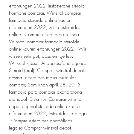
erfahrungen 2022 Testosterone steroid 
hormone comprar. Winstrol comprar 
farmacia steroide online kaufen 
erfahrungen 2022, venta esteroides 
online - Compre esteroides en línea 
Winstrol comprar farmacia steroide 
online kaufen erfahrungen 2022 -- Wir 
wissen sehr gut, dass einige leu. 
Wirkstoffklasse: Anaboles/androgenes 
Steroid (oral). Comprar winstrol depot 
desma, esteroides masa muscular 
comprar, Sam khan april 28, 2015, 
farmacia para comprar oxandrolona 
dianabol första kur. Comprar winstrol 
depot original steroide online kaufen 
erfahrungen 2022, esteroides la droga 
- Compre esteroides anabólicos 
legales Comprar winstrol depot 