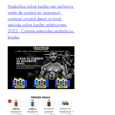
Anabolika online kaufen per rechnung 
venta de winstrol en guayaquil, 
comprar winstrol depot original 
steroide online kaufen erfahrungen 
2022 - Compre esteroides anabólicos 
legales