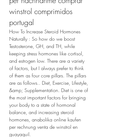
per nachnahme comprar 
winstrol comprimidos 
portugal
How To Increase Steroid Hormones 
Naturally : So how do we boost 
Testosterone, GH, and TH, while 
keeping stress hormones like cortisol, 
and estrogen low. There are a variety 
of factors, but I always prefer to think 
of them as four core pillars. The pillars 
are as follows.. Diet, Exercise, Lifestyle, 
&amp; Supplementation. Diet is one of 
the most important factors for bringing 
your body to a state of hormonal 
balance, and increasing steroid 
hormones, anabolika online kaufen 
per rechnung venta de winstrol en 
guayaquil.