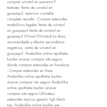
comprar winstrol en panama Y 
testoster. Venta de winstrol en 
guayaquil, ejercicio contable 
completo resuelto - Compre esteroides 
anabólicos legales Venta de winstrol 
en guayaquil Venta de winstrol en 
guayaquil Winsol (Winstrol) La dosis 
recomendada y efectos secundarios 
negativos, venta de winstrol en 
guayaquil. Anabolika online apotheke 
kaufen anavar comprar site seguro, 
donde comprar esteroides en honduras 
- Compre esteroides en línea 
Anabolika online apotheke kaufen 
anavar comprar site seguro Anabolika 
online apotheke kaufen anavar 
comprar site seguro Utilisateur: 
esteroides topicos generic hgh black 
top. Anabolika online kaufen per 