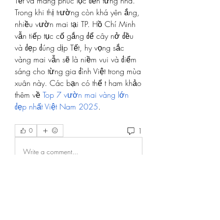
Tết và mang phúc lộc đến từng nhà."
Trong khi thị trường còn khá yên ắng, 
nhiều vườn mai tại TP. Hồ Chí Minh 
vẫn tiếp tục cố gắng để cây nở đều 
và đẹp đúng dịp Tết, hy vọng sắc 
vàng mai vẫn sẽ là niềm vui và điểm 
sáng cho từng gia đình Việt trong mùa 
xuân này. Các bạn có thể t ham khảo 
thêm về 
Top 7 vườn mai vàng lớn 
đẹp nhất Việt Nam 2025
.
1
0
Write a comment...
Newest
arthur93ART
Oct 29, 2024