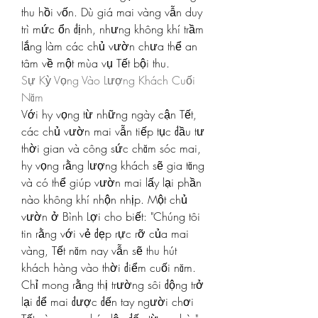
thu hồi vốn. Dù giá mai vàng vẫn duy 
trì mức ổn định, nhưng không khí trầm 
lắng làm các chủ vườn chưa thể an 
tâm về một mùa vụ Tết bội thu.
Sự Kỳ Vọng Vào Lượng Khách Cuối 
Năm
Với hy vọng từ những ngày cận Tết, 
các chủ vườn mai vẫn tiếp tục đầu tư 
thời gian và công sức chăm sóc mai, 
hy vọng rằng lượng khách sẽ gia tăng 
và có thể giúp vườn mai lấy lại phần 
nào không khí nhộn nhịp. Một chủ 
vườn ở Bình Lợi cho biết: "Chúng tôi 
tin rằng với vẻ đẹp rực rỡ của mai 
vàng, Tết năm nay vẫn sẽ thu hút 
khách hàng vào thời điểm cuối năm. 
Chỉ mong rằng thị trường sôi động trở 
lại để mai được đến tay người chơi 