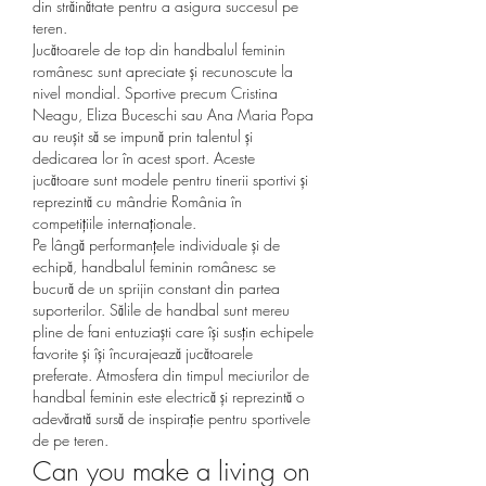
din străinătate pentru a asigura succesul pe 
teren.
Jucătoarele de top din handbalul feminin 
românesc sunt apreciate și recunoscute la 
nivel mondial. Sportive precum Cristina 
Neagu, Eliza Buceschi sau Ana Maria Popa 
au reușit să se impună prin talentul și 
dedicarea lor în acest sport. Aceste 
jucătoare sunt modele pentru tinerii sportivi și 
reprezintă cu mândrie România în 
competițiile internaționale.
Pe lângă performanțele individuale și de 
echipă, handbalul feminin românesc se 
bucură de un sprijin constant din partea 
suporterilor. Sălile de handbal sunt mereu 
pline de fani entuziaști care își susțin echipele 
favorite și își încurajează jucătoarele 
preferate. Atmosfera din timpul meciurilor de 
handbal feminin este electrică și reprezintă o 
adevărată sursă de inspirație pentru sportivele 
de pe teren.
Can you make a living on 