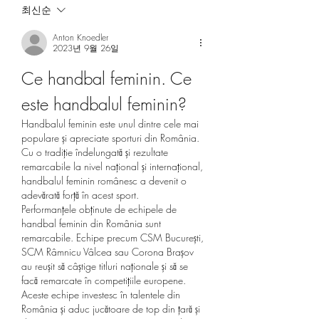
최신순
Anton Knoedler
2023년 9월 26일
Ce handbal feminin. Ce 
este handbalul feminin?
Handbalul feminin este unul dintre cele mai 
populare și apreciate sporturi din România. 
Cu o tradiție îndelungată și rezultate 
remarcabile la nivel național și internațional, 
handbalul feminin românesc a devenit o 
adevărată forță în acest sport.
Performanțele obținute de echipele de 
handbal feminin din România sunt 
remarcabile. Echipe precum CSM București, 
SCM Râmnicu Vâlcea sau Corona Brașov 
au reușit să câștige titluri naționale și să se 
facă remarcate în competițiile europene. 
Aceste echipe investesc în talentele din 
România și aduc jucătoare de top din țară și 