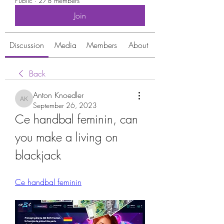
Public
·
278 members
Join
Discussion
Media
Members
About
Back
Anton Knoedler
Anton Knoedler
September 26, 2023
Ce handbal feminin, can 
you make a living on 
blackjack
Ce handbal feminin