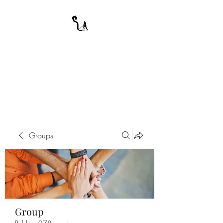
A WARRIOR'S
ODYSSEY
My Journey Through Night
Groups
Group