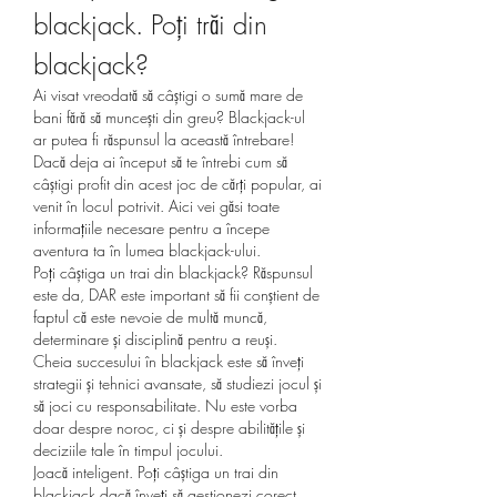
blackjack. Poți trăi din 
blackjack?
Ai visat vreodată să câștigi o sumă mare de 
bani fără să muncești din greu? Blackjack-ul 
ar putea fi răspunsul la această întrebare! 
Dacă deja ai început să te întrebi cum să 
câștigi profit din acest joc de cărți popular, ai 
venit în locul potrivit. Aici vei găsi toate 
informațiile necesare pentru a începe 
aventura ta în lumea blackjack-ului.
Poți câștiga un trai din blackjack? Răspunsul 
este da, DAR este important să fii conștient de 
faptul că este nevoie de multă muncă, 
determinare și disciplină pentru a reuși.
Cheia succesului în blackjack este să înveți 
strategii și tehnici avansate, să studiezi jocul și 
să joci cu responsabilitate. Nu este vorba 
doar despre noroc, ci și despre abilitățile și 
deciziile tale în timpul jocului.
Joacă inteligent. Poți câștiga un trai din 
blackjack dacă înveți să gestionezi corect 