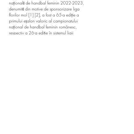
națională de handbal feminin 2022-2023, 
denumită din motive de sponsorizare liga 
florilor mol [1] [2], a fost a 65-a ediție a 
primului eșalon valoric al campionatului 
național de handbal feminin românesc, 
respectiv a 26-a ediție în sistemul ligii 
naționale. Program meciuri liga națională 
feminin 2023/2024 la livesport. Această 
pagină conține programul meciurilor liga 
națională feminin 2023/2024, 
(handbal/românia). Campionatul european 
de handbal feminin 2020, aflat la a 14-a 
ediție, s-a desfășurat în danemarca, între 3 și 
20 decembrie. Norvegia a cucerit al 
optulea său titlu continental, după cele din 
1998, 2004, 2006, 2008, 2010, 2014 
și 2016. Miercuri s-au încheiat partidele din 
grupele preliminare c şi d, la campionatul 
european de handbal feminin. În urma 
rezultatelor, în grupa principală ii s-au 
calificat franţa, olanda, românia (din grupa 
c), respectiv muntenegru, spania, germania 