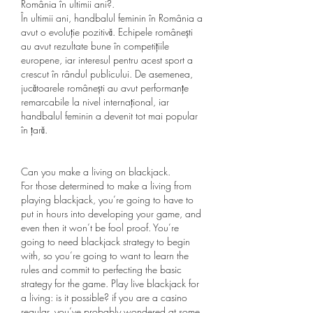
România în ultimii ani?.
În ultimii ani, handbalul feminin în România a 
avut o evoluție pozitivă. Echipele românești 
au avut rezultate bune în competițiile 
europene, iar interesul pentru acest sport a 
crescut în rândul publicului. De asemenea, 
jucătoarele românești au avut performanțe 
remarcabile la nivel internațional, iar 
handbalul feminin a devenit tot mai popular 
în țară.
Can you make a living on blackjack.
For those determined to make a living from 
playing blackjack, you’re going to have to 
put in hours into developing your game, and 
even then it won’t be fool proof. You’re 
going to need blackjack strategy to begin 
with, so you’re going to want to learn the 
rules and commit to perfecting the basic 
strategy for the game. Play live blackjack for 
a living: is it possible? if you are a casino 
regular, you’ve probably wondered at some 