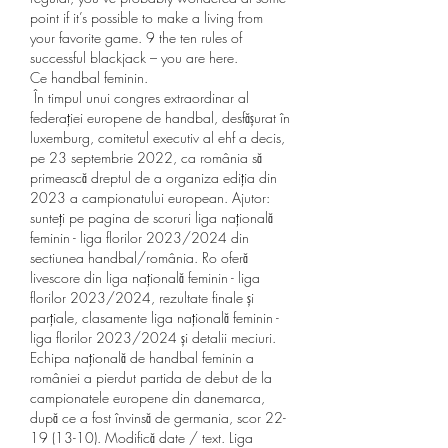
point if it’s possible to make a living from 
your favorite game. 9 the ten rules of 
successful blackjack – you are here. 
Ce handbal feminin.
 În timpul unui congres extraordinar al 
federației europene de handbal, desfășurat în 
luxemburg, comitetul executiv al ehf a decis, 
pe 23 septembrie 2022, ca românia să 
primească dreptul de a organiza ediția din 
2023 a campionatului european. Ajutor: 
sunteți pe pagina de scoruri liga națională 
feminin - liga florilor 2023/2024 din 
sectiunea handbal/românia. Ro oferă 
livescore din liga națională feminin - liga 
florilor 2023/2024, rezultate finale și 
parțiale, clasamente liga națională feminin - 
liga florilor 2023/2024 și detalii meciuri. 
Echipa națională de handbal feminin a 
româniei a pierdut partida de debut de la 
campionatele europene din danemarca, 
după ce a fost învinsă de germania, scor 22-
19 (13-10). Modifică date / text. Liga 