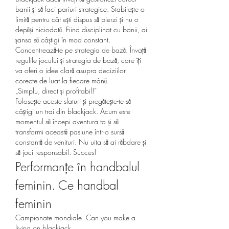
banii și să faci pariuri strategice. Stabilește o 
limită pentru cât ești dispus să pierzi și nu o 
depăși niciodată. Fiind disciplinat cu banii, ai 
șansa să câștigi în mod constant.
Concentrează-te pe strategia de bază. Învață 
regulile jocului și strategia de bază, care îți 
va oferi o idee clară asupra deciziilor 
corecte de luat la fiecare mână.
„Simplu, direct și profitabil!”
Folosește aceste sfaturi și pregătește-te să 
câștigi un trai din blackjack. Acum este 
momentul să începi aventura ta și să 
transformi această pasiune într-o sursă 
constantă de venituri. Nu uita să ai răbdare și 
să joci responsabil. Succes!
Performanțe în handbalul 
feminin. Ce handbal 
feminin
Campionate mondiale. Can you make a 
living on blackjack.