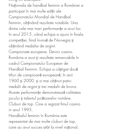
Naționala de handbal feminin a României a 
participat în mai multe ediții ale 
Campionatului Mondial de Handbal 
Feminin, obținând rezultate notabile. Una 
dintre cele mai mari performanțe a avut loc 
în anul 2015, când echipa a ajuns în finala 
competiției, fiind învinsă de Norvegia și 
obținând medalia de argint.
Campionate europene. Deniro casino.
România a avut și rezultate remarcabile în 
cadrul Campionatului European de 
Handbal Feminin. Echipa a câștigat două 
titluri de campioană europeană, în anii 
1960 și 2000, și a mai obținut patru 
medalii de argint și trei medalii de bronz. 
Aceste performanțe demonstrează calitatea 
jocului și talentul jucătoarelor române.
Cluburi de top. Cine a regizat fimul casino 
in anul 1995.
Handbalul feminin în România este 
reprezentat de mai multe cluburi de top, 
care au avut succes atât la nivel național, 