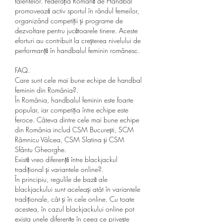
talentelor. Federația Română de Handbal 
promovează activ sportul în rândul femeilor, 
organizând competiții și programe de 
dezvoltare pentru jucătoarele tinere. Aceste 
eforturi au contribuit la creșterea nivelului de 
performanță în handbalul feminin românesc.
FAQ.
Care sunt cele mai bune echipe de handbal 
feminin din România?.
În România, handbalul feminin este foarte 
popular, iar competiția între echipe este 
feroce. Câteva dintre cele mai bune echipe 
din România includ CSM București, SCM 
Râmnicu Vâlcea, CSM Slatina și CSM 
Sfântu Gheorghe.
Există vreo diferență între blackjackul 
tradițional și variantele online?.
În principiu, regulile de bază ale 
blackjackului sunt aceleași atât în variantele 
tradiționale, cât și în cele online. Cu toate 
acestea, în cazul blackjackului online pot 
exista unele diferențe în ceea ce privește 