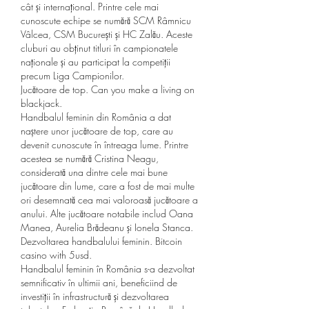
cât și internațional. Printre cele mai 
cunoscute echipe se numără SCM Râmnicu 
Vâlcea, CSM București și HC Zalău. Aceste 
cluburi au obținut titluri în campionatele 
naționale și au participat la competiții 
precum Liga Campionilor.
Jucătoare de top. Can you make a living on 
blackjack.
Handbalul feminin din România a dat 
naștere unor jucătoare de top, care au 
devenit cunoscute în întreaga lume. Printre 
acestea se numără Cristina Neagu, 
considerată una dintre cele mai bune 
jucătoare din lume, care a fost de mai multe 
ori desemnată cea mai valoroasă jucătoare a 
anului. Alte jucătoare notabile includ Oana 
Manea, Aurelia Brădeanu și Ionela Stanca.
Dezvoltarea handbalului feminin. Bitcoin 
casino with 5usd.
Handbalul feminin în România s-a dezvoltat 
semnificativ în ultimii ani, beneficiind de 
investiții în infrastructură și dezvoltarea 