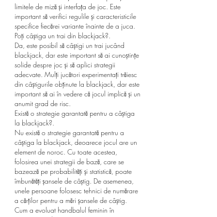
limitele de miză și interfața de joc. Este 
important să verifici regulile și caracteristicile 
specifice fiecărei variante înainte de a juca.
Poți câștiga un trai din blackjack?.
Da, este posibil să câștigi un trai jucând 
blackjack, dar este important să ai cunoștințe 
solide despre joc și să aplici strategii 
adecvate. Mulți jucători experimentați trăiesc 
din câștigurile obținute la blackjack, dar este 
important să ai în vedere că jocul implică și un 
anumit grad de risc.
Există o strategie garantată pentru a câștiga 
la blackjack?.
Nu există o strategie garantată pentru a 
câștiga la blackjack, deoarece jocul are un 
element de noroc. Cu toate acestea, 
folosirea unei strategii de bază, care se 
bazează pe probabilități și statistică, poate 
îmbunătăți șansele de câștig. De asemenea, 
unele persoane folosesc tehnici de numărare 
a cărților pentru a mări șansele de câștig.
Cum a evoluat handbalul feminin în 