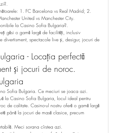
zi?.
rmătoarele: 1. FC Barcelona vs Real Madrid; 2. 
Manchester United vs Manchester City.
isponibile la Casino Sofia Bulgaria?.
i găsi o gamă largă de facilități, inclusiv 
e divertisment, spectacole live și, desigur, jocuri de 
lgaria - Locația perfectă 
ent și jocuri de noroc. 
ulgaria
sino Sofia Bulgaria. Ce meciuri se joaca azi.
ouă la Casino Sofia Bulgaria, locul ideal pentru 
roc de calitate. Casino-ul nostru oferă o gamă largă 
ruletă până la jocuri de masă clasice, precum 
rtabilă. Meci sorana cîrstea azi.