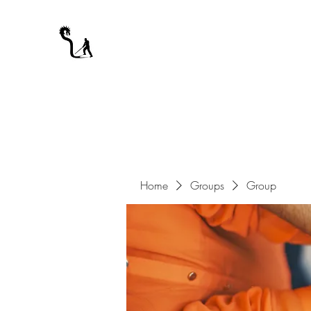
A WARRIOR'S ODYSSEY
My Journey Through Night
Home
Groups
Group