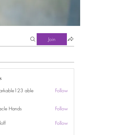
Join
s
arkable123 able
Follow
acle Hands
Follow
off
Follow