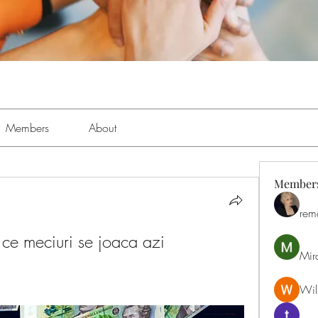
Members
About
Member
rem
 ce meciuri se joaca azi
Mir
Will