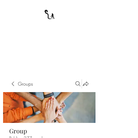
A WARRIOR'S
ODYSSEY
My Journey Through Night
Groups
Group