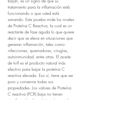
bajan, es un signo de que su 
tratamiento para la inflamación está 
funcionando o que usted está 
sanando. Esta prueba mide los niveles 
de Proteína C Reactiva, la cual es un 
reactante de fase aguda lo que quiere 
decir que se eleva en situaciones que 
generan inflamación, tales como: 
infecciones, quemaduras, cirugías, 
autoinmunidad, entre otras. El aceite 
de krill es el producto natural más 
efectivo para bajar la proteína C 
reactiva elevada. Eso sí, tiene que ser 
puro y conservar todas sus 
propiedades. Los valores de Proteína 
C reactiva (PCR) baja no tienen 
significación diagnóstica. La proteína 
C reactiva es una proteína producida 
por el hígado. El nivel de esta proteína 