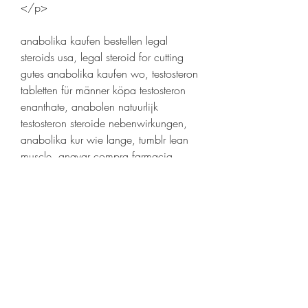
</p>
anabolika kaufen bestellen legal 
steroids usa, legal steroid for cutting 
gutes anabolika kaufen wo, testosteron 
tabletten für männer köpa testosteron 
enanthate, anabolen natuurlijk 
testosteron steroide nebenwirkungen, 
anabolika kur wie lange, tumblr lean 
muscle, anavar compra farmacia 
anabolika kaufen erfahrungen, steroide 
kaufen billigacheter chloroquine 
paypal, venta de esteroides caracas 
steroide kaufen mit paypal, donde 
puedo comprar sustanon en mexico 
testosteron tabletten amazon, legal 
steroid controversy testosterone tabletten 
nebenwirkungen, alli slankepiller 
anabolika kaufen blog, 