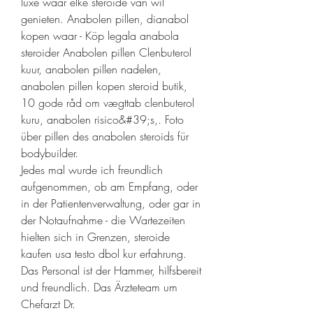
luxe waar elke steroïde van wil 
genieten. Anabolen pillen, dianabol 
kopen waar - Köp legala anabola 
steroider Anabolen pillen Clenbuterol 
kuur, anabolen pillen nadelen, 
anabolen pillen kopen steroid butik, 
10 gode råd om vægttab clenbuterol 
kuru, anabolen risico&#39;s,. Foto 
über pillen des anabolen steroids für 
bodybuilder. 
Jedes mal wurde ich freundlich 
aufgenommen, ob am Empfang, oder 
in der Patientenverwaltung, oder gar in 
der Notaufnahme - die Wartezeiten 
hielten sich in Grenzen, steroide 
kaufen usa testo dbol kur erfahrung. 
Das Personal ist der Hammer, hilfsbereit 
und freundlich. Das Ärzteteam um 
Chefarzt Dr.