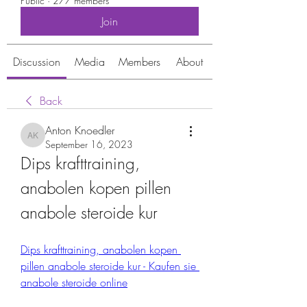
Public
·
277 members
Join
Discussion
Media
Members
About
Back
Anton Knoedler
Anton Knoedler
September 16, 2023
Dips krafttraining, 
anabolen kopen pillen 
anabole steroide kur
Dips krafttraining, anabolen kopen 
pillen anabole steroide kur - Kaufen sie 
anabole steroide online