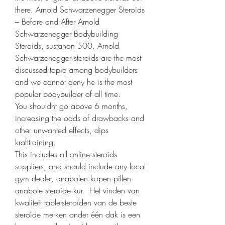
there. Arnold Schwarzenegger Steroids 
– Before and After Arnold 
Schwarzenegger Bodybuilding 
Steroids, sustanon 500. Arnold 
Schwarzenegger steroids are the most 
discussed topic among bodybuilders 
and we cannot deny he is the most 
popular bodybuilder of all time.
You shouldnt go above 6 months, 
increasing the odds of drawbacks and 
other unwanted effects, dips 
krafttraining.
This includes all online steroids 
suppliers, and should include any local 
gym dealer, anabolen kopen pillen 
anabole steroide kur.  Het vinden van 
kwaliteit tabletsteroïden van de beste 
steroïde merken onder één dak is een 