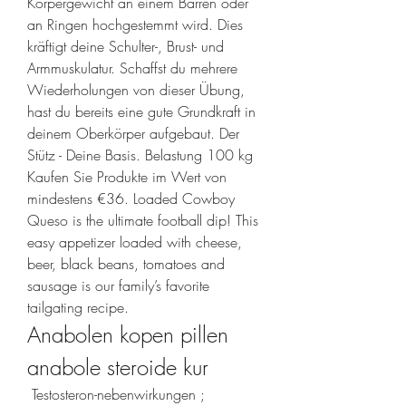
Körpergewicht an einem Barren oder 
an Ringen hochgestemmt wird. Dies 
kräftigt deine Schulter-, Brust- und 
Armmuskulatur. Schaffst du mehrere 
Wiederholungen von dieser Übung, 
hast du bereits eine gute Grundkraft in 
deinem Oberkörper aufgebaut. Der 
Stütz - Deine Basis. Belastung 100 kg 
Kaufen Sie Produkte im Wert von 
mindestens €36. Loaded Cowboy 
Queso is the ultimate football dip! This 
easy appetizer loaded with cheese, 
beer, black beans, tomatoes and 
sausage is our family’s favorite 
tailgating recipe. 
Anabolen kopen pillen 
anabole steroide kur
 Testosteron-nebenwirkungen ; 