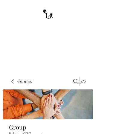
A WARRIOR'S
ODYSSEY
My Journey Through Night
Groups
Group