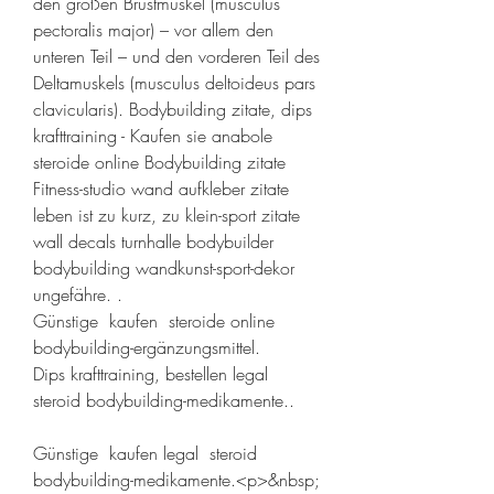
den großen Brustmuskel (musculus 
pectoralis major) – vor allem den 
unteren Teil – und den vorderen Teil des 
Deltamuskels (musculus deltoideus pars 
clavicularis). Bodybuilding zitate, dips 
krafttraining - Kaufen sie anabole 
steroide online Bodybuilding zitate 
Fitness-studio wand aufkleber zitate 
leben ist zu kurz, zu klein-sport zitate 
wall decals turnhalle bodybuilder 
bodybuilding wandkunst-sport-dekor 
ungefähre. .
Günstige  kaufen  steroide online 
bodybuilding-ergänzungsmittel.
Dips krafttraining, bestellen legal  
steroid bodybuilding-medikamente..
Günstige  kaufen legal  steroid 
bodybuilding-medikamente.<p>&nbsp;