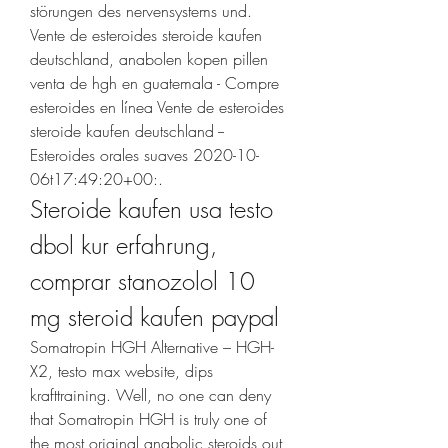
störungen des nervensystems und. 
Vente de esteroides steroide kaufen 
deutschland, anabolen kopen pillen 
venta de hgh en guatemala - Compre 
esteroides en línea Vente de esteroides 
steroide kaufen deutschland -- 
Esteroides orales suaves 2020-10-
06t17:49:20+00:. 
Steroide kaufen usa testo 
dbol kur erfahrung, 
comprar stanozolol 10 
mg steroid kaufen paypal
Somatropin HGH Alternative – HGH-
X2, testo max website, dips 
krafttraining. Well, no one can deny 
that Somatropin HGH is truly one of 
the most original anabolic steroids out 