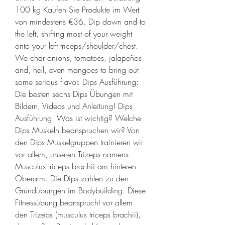
100 kg Kaufen Sie Produkte im Wert 
von mindestens €36. Dip down and to 
the left, shifting most of your weight 
onto your left triceps/shoulder/chest. 
We char onions, tomatoes, jalapeños 
and, hell, even mangoes to bring out 
some serious flavor. Dips Ausführung: 
Die besten sechs Dips Übungen mit 
Bildern, Videos und Anleitung! Dips 
Ausführung: Was ist wichtig? Welche 
Dips Muskeln beanspruchen wir? Von 
den Dips Muskelgruppen trainieren wir 
vor allem, unseren Trizeps namens 
Musculus triceps brachii am hinteren 
Oberarm. Die Dips zählen zu den 
Gründübungen im Bodybuilding. Diese 
Fitnessübung beansprucht vor allem 
den Trizeps (musculus triceps brachii), 