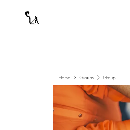
A WARRIOR'S ODYSSEY
My Journey Through Night
Home
Groups
Group