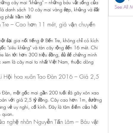
ững cây mai "khủng" – những báu vật sống của 
See All 
 là danh sách 10 cây mai vàng đẹp, khủng và đắt 
g phải trầm trồ!
 Tre – Cao hơn 11 mét, giá vận chuyển 
 đại gia nổi tiếng ở Bến Tre, không chỉ có kích 
c "siêu khủng" và tán cây rộng đến 16 mét. Chi 
e lên tới hơn 300 triệu đồng, đủ để chứng minh 
 xem là cây mai to nhất Việt Nam, thuộc dòng 
ại Hội hoa xuân Tao Đàn 2016 – Giá 2,5 
 Đàn, một gốc mai gần 200 tuổi đã gây xôn xao 
bán với giá 2,5 tỷ đồng. Cây cao hơn 1m, đường 
g vẻ uy nghi, cổ kính. Đây là tâm điểm của hội 
m quan.
ủa nghệ nhân Nguyễn Tấn Lãm – Báu vật 