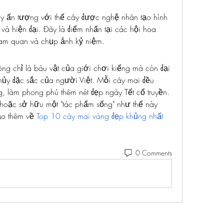
y ấn tượng với thế cây được nghệ nhân tạo hình 
và hiện đại. Đây là điểm nhấn tại các hội hoa 
tham quan và chụp ảnh kỷ niệm.
g chỉ là báu vật của giới chơi kiểng mà còn đại 
thủy đặc sắc của người Việt. Mỗi cây mai đều 
, làm phong phú thêm nét đẹp ngày Tết cổ truyền. 
oặc sở hữu một "tác phẩm sống" như thế này 
o thêm về 
Top 10 cây mai vàng đẹp khủng nhất 
0 Comments