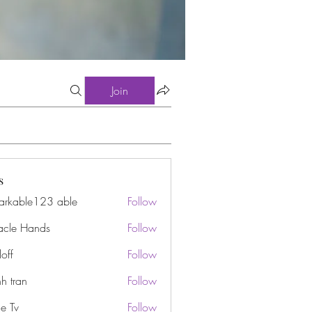
Join
s
arkable123 able
Follow
acle Hands
Follow
off
Follow
h tran
Follow
e Tv
Follow