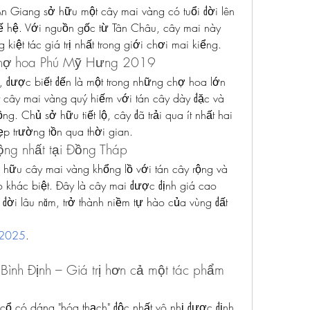
Giang sở hữu một cây mai vàng có tuổi đời lên 
thế hệ. Với nguồn gốc từ Tân Châu, cây mai này 
kiệt tác giá trị nhất trong giới chơi mai kiểng.
 Chợ hoa Phú Mỹ Hưng 2019
ược biết đến là một trong những chợ hoa lớn 
ây mai vàng quý hiếm với tán cây dày đặc và 
g. Chủ sở hữu tiết lộ, cây đã trải qua ít nhất hai 
p trường tồn qua thời gian.
rộng nhất tại Đồng Tháp
hữu cây mai vàng khổng lồ với tán cây rộng và 
 khác biệt. Đây là cây mai được định giá cao 
đời lâu năm, trở thành niềm tự hào của vùng đất 
 2025
.
 Bình Định – Giá trị hơn cả một tác phẩm 
cổ có dáng "hóa thạch" độc nhất vô nhị được định 