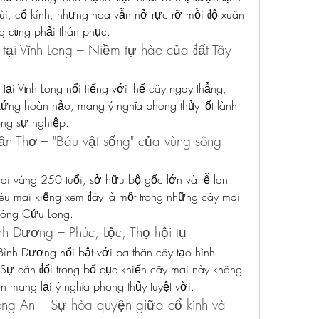
ùi, cổ kính, nhưng hoa vẫn nở rực rỡ mỗi độ xuân 
g cũng phải thán phục.
ại Vĩnh Long – Niềm tự hào của đất Tây 
ại Vĩnh Long nổi tiếng với thế cây ngay thẳng, 
xứng hoàn hảo, mang ý nghĩa phong thủy tốt lành 
ong sự nghiệp.
ần Thơ – "Báu vật sống" của vùng sông 
ai vàng 250 tuổi, sở hữu bộ gốc lớn và rễ lan 
êu mai kiểng xem đây là một trong những cây mai 
sông Cửu Long.
nh Dương – Phúc, Lộc, Thọ hội tụ
ình Dương nổi bật với ba thân cây tạo hình 
 Sự cân đối trong bố cục khiến cây mai này không 
n mang lại ý nghĩa phong thủy tuyệt vời.
ong An – Sự hòa quyện giữa cổ kính và 