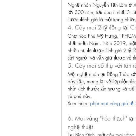
Nghệ nhân Nguyễn Tấn Lãm ở An 
tới 300 năm, trải qua ít nhất 3 
được đánh giá là một trong những 
4. Cây mai 2 tỷ đồng tại
Chợ hoa Phú Mỹ Hưng, TPHCM, đ
nhất miền Nam. Năm 2019, một c
nhiều nụ đã được định giá 2 tỷ đồn
đời người và vẫn giữ được vẻ đẹ
5. Cây mai cổ thụ với tán 
Một nghệ nhân tại Đồng Tháp sở 
dày đặc, mang lại vẻ đẹp độc đáo
nhờ kích thước ấn tượng và tuổi 
trù phú này.
Xem thêm: 
phôi mai vàng giá rẻ
6. Mai vàng "hóa thạch" tại
nghệ thuật
Tại Bình Định, một cây mai vàng 