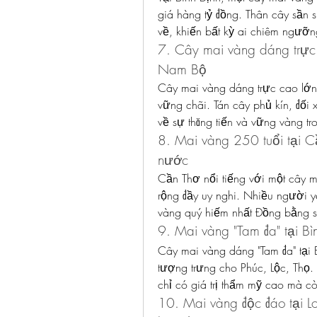
giá hàng tỷ đồng. Thân cây sần s
về, khiến bất kỳ ai chiêm ngưỡn
7. Cây mai vàng dáng trực t
Nam Bộ
Cây mai vàng dáng trực cao lớn t
vững chãi. Tán cây phủ kín, đối 
về sự thăng tiến và vững vàng tr
8. Mai vàng 250 tuổi tại C
nước
Cần Thơ nổi tiếng với một cây m
rộng đầy uy nghi. Nhiều người y
vàng quý hiếm nhất Đồng bằng 
9. Mai vàng "Tam đa" tại Bì
Cây mai vàng dáng "Tam đa" tại B
tượng trưng cho Phúc, Lộc, Thọ.
chỉ có giá trị thẩm mỹ cao mà cò
10. Mai vàng độc đáo tại L