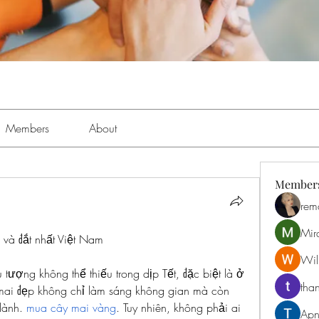
Members
About
Member
rem
Mir
và đắt nhất Việt Nam
Will
 tượng không thể thiếu trong dịp Tết, đặc biệt là ở 
than
i đẹp không chỉ làm sáng không gian mà còn 
lành. 
mua cây mai vàng
. Tuy nhiên, không phải ai 
Apn