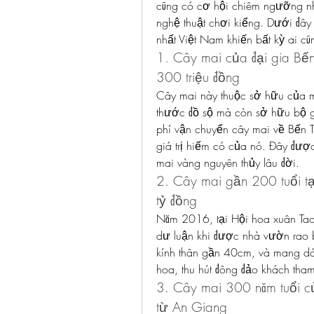
cũng có cơ hội chiêm ngưỡng nh
nghệ thuật chơi kiểng. Dưới đây
nhất Việt Nam khiến bất kỳ ai cũn
1. Cây mai của đại gia Bến
300 triệu đồng
Cây mai này thuộc sở hữu của một
thước đồ sộ mà còn sở hữu bộ gố
phí vận chuyển cây mai về Bến Tr
giá trị hiếm có của nó. Đây được
mai vàng nguyên thủy lâu đời.
2. Cây mai gần 200 tuổi t
tỷ đồng
Năm 2016, tại Hội hoa xuân Tao
dư luận khi được nhà vườn rao 
kính thân gần 40cm, và mang dán
hoa, thu hút đông đảo khách tha
3. Cây mai 300 năm tuổi c
từ An Giang