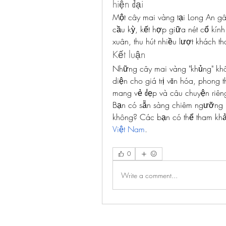
hiện đại
Một cây mai vàng tại Long An gâ
cầu kỳ, kết hợp giữa nét cổ kính 
xuân, thu hút nhiều lượt khách 
Kết luận
Những cây mai vàng "khủng" khôn
diện cho giá trị văn hóa, phong 
mang vẻ đẹp và câu chuyện riêng
Bạn có sẵn sàng chiêm ngưỡng h
không? Các bạn có thể tham khả
Việt Nam
.
0
Write a comment...