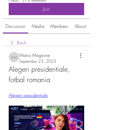
Public
·
278 members
Join
Discussion
Media
Members
About
Back
Maria Magrone
Maria Magrone
September 23, 2023
Alegeri presidentiale, 
fotbal romania
Alegeri presidentiale