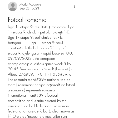
Maria Magrone
Sep 23, 2023
Fotbal romania
Liga 1 - etapa 9: rezultate şi marcatori. Liga 
1 - etapa 9: cfr cluj - petrolul ploieşti 1-0. 
Liga 1 - etapa 9: politehnica iaşi - fc 
botoşani 1-1. Liga 1 - etapa 9: farul 
constanţa - fotbal club fcsb 0-1. Liga 1 - 
etapa 9: oţelul galaţi - rapid bucurești 0-0. 
09/09/2023 uefa european 
championship qualifiers game week 5 ko 
20:45. Venue arena naţională (bucureşti) d. 
Alibec 27&#39; 1 - 0. 1 - 1 53&#39; o. 
The romania men&#39;s national football 
team ( romanian: echipa națională de fotbal 
a româniei) represents romania in 
international men&#39;s football 
competition and is administered by the 
romanian football federation ( romanian: 
federația română de fotbal ), also known as 
frf. Orele de început ale meciurilor sunt 