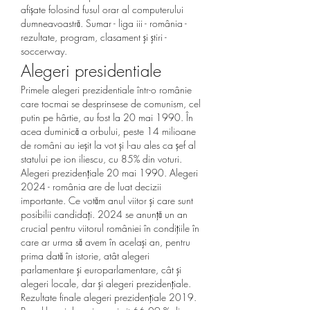
afișate folosind fusul orar al computerului 
dumneavoastră. Sumar - liga iii - românia - 
rezultate, program, clasament şi ştiri - 
soccerway. 
Alegeri presidentiale
Primele alegeri prezidentiale într-o românie 
care tocmai se desprinsese de comunism, cel 
putin pe hârtie, au fost la 20 mai 1990. În 
acea duminică a orbului, peste 14 milioane 
de români au ieșit la vot și l-au ales ca șef al 
statului pe ion iliescu, cu 85% din voturi. 
Alegeri prezidențiale 20 mai 1990. Alegeri 
2024 - românia are de luat decizii 
importante. Ce votăm anul viitor şi care sunt 
posibilii candidaţi. 2024 se anunţă un an 
crucial pentru viitorul româniei în condiţiile în 
care ar urma să avem în acelaşi an, pentru 
prima dată în istorie, atât alegeri 
parlamentare şi europarlamentare, cât şi 
alegeri locale, dar şi alegeri prezidenţiale. 
Rezultate finale alegeri prezidențiale 2019. 