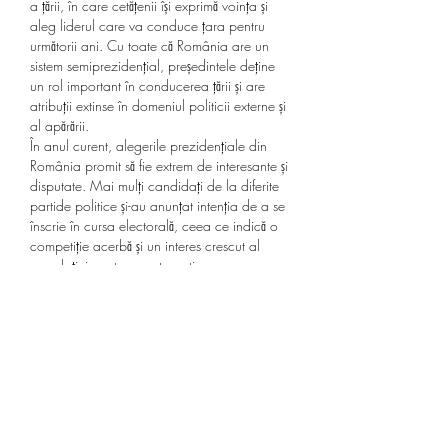
a țării, în care cetățenii își exprimă voința și 
aleg liderul care va conduce țara pentru 
următorii ani. Cu toate că România are un 
sistem semiprezidențial, președintele deține 
un rol important în conducerea țării și are 
atribuții extinse în domeniul politicii externe și 
al apărării.
În anul curent, alegerile prezidențiale din 
România promit să fie extrem de interesante și 
disputate. Mai mulți candidați de la diferite 
partide politice și-au anunțat intenția de a se 
înscrie în cursa electorală, ceea ce indică o 
competiție acerbă și un interes crescut al 
populației pentru acest scrutin.
Printre principalele nume care au anunțat 
deja candidatura se numără lideri politici cu 
o vastă experiență în domeniul politic și o 
viziune puternică asupra viitorului țării. 
Fiecare candidat aduce cu sine propriile 
promisiuni de schimbare și îmbunătățire a 
situației politice, sociale și economice a 
României.
Astfel, alegerile prezidențiale din România 