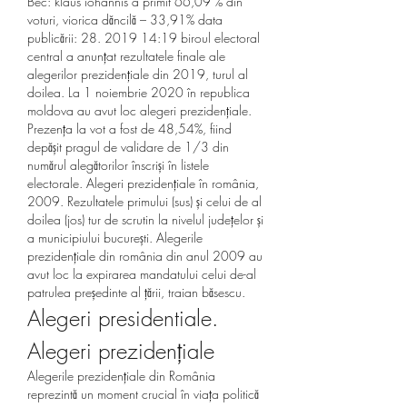
Bec: klaus iohannis a primit 66,09 % din 
voturi, viorica dăncilă – 33,91% data 
publicării: 28. 2019 14:19 biroul electoral 
central a anunțat rezultatele finale ale 
alegerilor prezidențiale din 2019, turul al 
doilea. La 1 noiembrie 2020 în republica 
moldova au avut loc alegeri prezidențiale. 
Prezența la vot a fost de 48,54%, fiind 
depășit pragul de validare de 1/3 din 
numărul alegătorilor înscriși în listele 
electorale. Alegeri prezidențiale în românia, 
2009. Rezultatele primului (sus) și celui de al 
doilea (jos) tur de scrutin la nivelul județelor și 
a municipiului bucurești. Alegerile 
prezidențiale din românia din anul 2009 au 
avut loc la expirarea mandatului celui de-al 
patrulea președinte al țării, traian băsescu. 
Alegeri presidentiale. 
Alegeri prezidențiale
Alegerile prezidențiale din România 
reprezintă un moment crucial în viața politică 