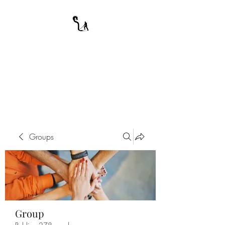
A WARRIOR'S
ODYSSEY
My Journey Through Night
Groups
Group