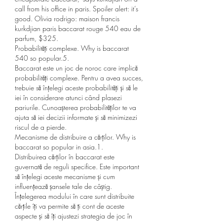
call from his office in paris. Spoiler alert: it’s 
good. Olivia rodrigo: maison francis 
kurkdjian paris baccarat rouge 540 eau de 
parfum, $325. 
Probabilități complexe. Why is baccarat 
540 so popular.5.
Baccarat este un joc de noroc care implică 
probabilități complexe. Pentru a avea succes, 
trebuie să înțelegi aceste probabilități și să le 
iei în considerare atunci când plasezi 
pariurile. Cunoașterea probabilităților te va 
ajuta să iei decizii informate și să minimizezi 
riscul de a pierde.
Mecanisme de distribuire a cărților. Why is 
baccarat so popular in asia.1.
Distribuirea cărților în baccarat este 
guvernată de reguli specifice. Este important 
să înțelegi aceste mecanisme și cum 
influențează șansele tale de câștig. 
Înțelegerea modului în care sunt distribuite 
cărțile îți va permite să ți cont de aceste 
aspecte și să îți ajustezi strategia de joc în 