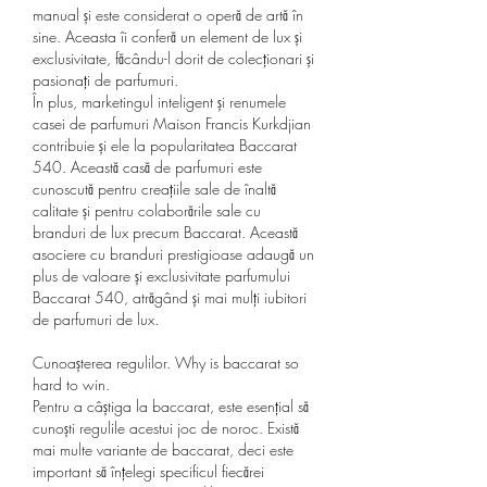
manual și este considerat o operă de artă în 
sine. Aceasta îi conferă un element de lux și 
exclusivitate, făcându-l dorit de colecționari și 
pasionați de parfumuri.
În plus, marketingul inteligent și renumele 
casei de parfumuri Maison Francis Kurkdjian 
contribuie și ele la popularitatea Baccarat 
540. Această casă de parfumuri este 
cunoscută pentru creațiile sale de înaltă 
calitate și pentru colaborările sale cu 
branduri de lux precum Baccarat. Această 
asociere cu branduri prestigioase adaugă un 
plus de valoare și exclusivitate parfumului 
Baccarat 540, atrăgând și mai mulți iubitori 
de parfumuri de lux.
Cunoașterea regulilor. Why is baccarat so 
hard to win.
Pentru a câștiga la baccarat, este esențial să 
cunoști regulile acestui joc de noroc. Există 
mai multe variante de baccarat, deci este 
important să înțelegi specificul fiecărei 