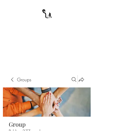
A WARRIOR'S
ODYSSEY
My Journey Through Night
Groups
Group