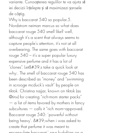
variante. Cunoașterea regulilor te va ajuta să 
iei decizii înțelepte și să maximizezi șansele 
de câștig.
Why is baccarat 540 so popular.5.
Nordstrom neiman marcus so what does 
baccarat rouge 540 smell like? well, 
although it’s a scent that always seems to 
capture people’s attention, it’s not at all 
overbearing. The same goes with baccarat 
rouge 540 – it’s a super popular luxury 
expensive perfume and it has a lot of 
“clones”. Let&#39;s take a quick look at 
why:. The smell of baccarat rouge 540 has 
been described as “money” and “swimming 
in scrooge mcduck’s vault” by people on 
tiktok. Christina najjar, known on tiktok (as 
@tinx) for creating “rich-mom starter packs” 
— a list of items favored by mothers in fancy 
subcultures — calls it “rich mom–approved. 
Baccarat rouge 540: ‘powerful without 
being heavy’. &#39;when i was asked to 
create that perfume it was meant to 
encapsulate baccarat,’ says kurkdjian on a 