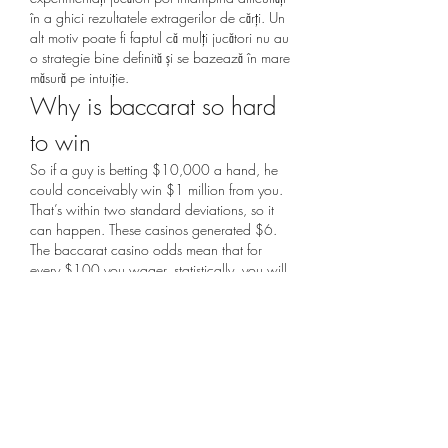
în a ghici rezultatele extragerilor de cărți. Un 
alt motiv poate fi faptul că mulți jucători nu au 
o strategie bine definită și se bazează în mare 
măsură pe intuiție.
Why is baccarat so hard 
to win
So if a guy is betting $10,000 a hand, he 
could conceivably win $1 million from you. 
That’s within two standard deviations, so it 
can happen. These casinos generated $6. 
The baccarat casino odds mean that for 
every $100 you wager, statistically, you will 
lose $1. But over the long term, the 
baccarat odds of winning don’t lie. You can 
win $5,000 a day playing baccarat! the 
five-count baccarat strategy is the 
breakthrough system that baccarat players 
have been hoping someone would discover 
for the past fifty years! it is simple to use, only 
requires a bankroll of $18 to start, and 