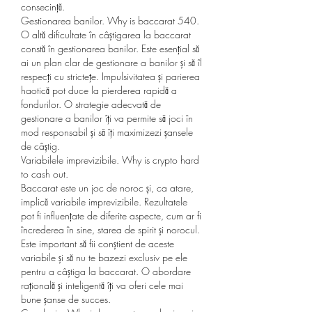
consecință.
Gestionarea banilor. Why is baccarat 540.
O altă dificultate în câștigarea la baccarat 
constă în gestionarea banilor. Este esențial să 
ai un plan clar de gestionare a banilor și să îl 
respecți cu strictețe. Impulsivitatea și parierea 
haotică pot duce la pierderea rapidă a 
fondurilor. O strategie adecvată de 
gestionare a banilor îți va permite să joci în 
mod responsabil și să îți maximizezi șansele 
de câștig.
Variabilele imprevizibile. Why is crypto hard 
to cash out.
Baccarat este un joc de noroc și, ca atare, 
implică variabile imprevizibile. Rezultatele 
pot fi influențate de diferite aspecte, cum ar fi 
încrederea în sine, starea de spirit și norocul. 
Este important să fii conștient de aceste 
variabile și să nu te bazezi exclusiv pe ele 
pentru a câștiga la baccarat. O abordare 
rațională și inteligentă îți va oferi cele mai 
bune șanse de succes.