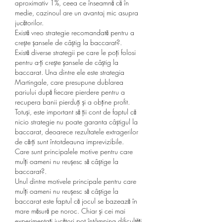
aproximativ 1%, ceea ce înseamnă că în 
medie, cazinoul are un avantaj mic asupra 
jucătorilor.
Există vreo strategie recomandată pentru a 
crește șansele de câștig la baccarat?.
Există diverse strategii pe care le poți folosi 
pentru a-ți crește șansele de câștig la 
baccarat. Una dintre ele este strategia 
Martingale, care presupune dublarea 
pariului după fiecare pierdere pentru a 
recupera banii pierduți și a obține profit. 
Totuși, este important să ții cont de faptul că 
nicio strategie nu poate garanta câștigul la 
baccarat, deoarece rezultatele extragerilor 
de cărți sunt întotdeauna imprevizibile.
Care sunt principalele motive pentru care 
mulți oameni nu reușesc să câștige la 
baccarat?.
Unul dintre motivele principale pentru care 
mulți oameni nu reușesc să câștige la 
baccarat este faptul că jocul se bazează în 
mare măsură pe noroc. Chiar și cei mai 
experimentați jucători pot întâmpina dificultăți 