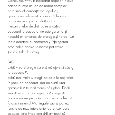
Concluzie. Why is baccarat popular in asia.
Baccarat este un joc de noroc complex, 
care implică cunoașterea regulilor, 
gestionarea eficientă a banilor și luarea în 
considerare a probabilităților și a 
mecanismelor de distribuire a cărților. 
Succesul la baccarat nu este garantat și 
necesită un amestec de strategie și noroc. Cu 
toate acestea, cunoașterea și înțelegerea 
profundă a acestor aspecte pot crește 
șansele tale de câștig.
FAQ.
Există vreo strategie care să mă ajute să câștig 
la baccarat?.
Există mai multe strategii pe care le poți folosi 
în jocul de baccarat, dar nu există una 
garantată să te facă mereu câștigător. Dacă 
vrei să încerci o strategie, poți alege să 
pariezi mereu pe jucător sau pe bancher, să 
folosești sistemul Martingale sau să pariezi în 
funcție de rezultatele anterioare. Cu toate 
acestea, este important să-ți amintești că 