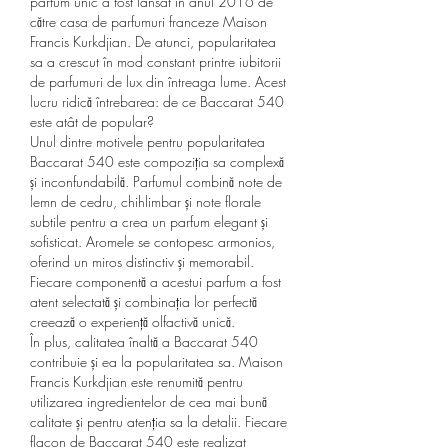
parfum unic a fost lansat în anul 2016 de 
către casa de parfumuri franceze Maison 
Francis Kurkdjian. De atunci, popularitatea 
sa a crescut în mod constant printre iubitorii 
de parfumuri de lux din întreaga lume. Acest 
lucru ridică întrebarea: de ce Baccarat 540 
este atât de popular?
Unul dintre motivele pentru popularitatea 
Baccarat 540 este compoziția sa complexă 
și inconfundabilă. Parfumul combină note de 
lemn de cedru, chihlimbar și note florale 
subtile pentru a crea un parfum elegant și 
sofisticat. Aromele se contopesc armonios, 
oferind un miros distinctiv și memorabil. 
Fiecare componentă a acestui parfum a fost 
atent selectată și combinația lor perfectă 
creează o experiență olfactivă unică.
În plus, calitatea înaltă a Baccarat 540 
contribuie și ea la popularitatea sa. Maison 
Francis Kurkdjian este renumită pentru 
utilizarea ingredientelor de cea mai bună 
calitate și pentru atenția sa la detalii. Fiecare 
flacon de Baccarat 540 este realizat 