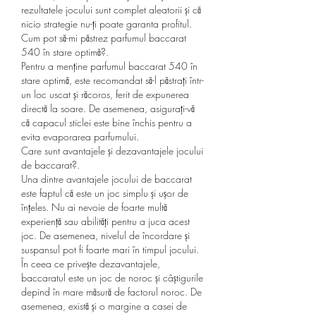
rezultatele jocului sunt complet aleatorii și că 
nicio strategie nu-ți poate garanta profitul.
Cum pot să-mi păstrez parfumul baccarat 
540 în stare optimă?.
Pentru a menține parfumul baccarat 540 în 
stare optimă, este recomandat să-l păstrați într-
un loc uscat și răcoros, ferit de expunerea 
directă la soare. De asemenea, asigurați-vă 
că capacul sticlei este bine închis pentru a 
evita evaporarea parfumului.
Care sunt avantajele și dezavantajele jocului 
de baccarat?.
Una dintre avantajele jocului de baccarat 
este faptul că este un joc simplu și ușor de 
înțeles. Nu ai nevoie de foarte multă 
experiență sau abilități pentru a juca acest 
joc. De asemenea, nivelul de încordare și 
suspansul pot fi foarte mari în timpul jocului. 
În ceea ce privește dezavantajele, 
baccaratul este un joc de noroc și câștigurile 
depind în mare măsură de factorul noroc. De 
asemenea, există și o margine a casei de 