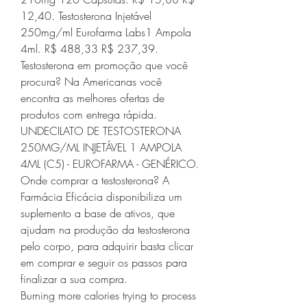
12,40. Testosterona Injetável 
250mg/ml Eurofarma Labs1 Ampola 
4ml. R$ 488,33 R$ 237,39. 
Testosterona em promoção que você 
procura? Na Americanas você 
encontra as melhores ofertas de 
produtos com entrega rápida. 
UNDECILATO DE TESTOSTERONA 
250MG/ML INJETÁVEL 1 AMPOLA 
4ML (C5) - EUROFARMA - GENÉRICO. 
Onde comprar a testosterona? A 
Farmácia Eficácia disponibiliza um 
suplemento a base de ativos, que 
ajudam na produção da testosterona 
pelo corpo, para adquirir basta clicar 
em comprar e seguir os passos para 
finalizar a sua compra. 
Burning more calories trying to process 