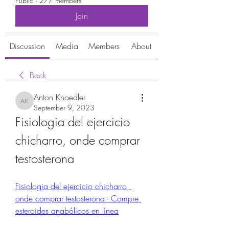
Public
·
277 members
Join
Discussion
Media
Members
About
Back
Anton Knoedler
Anton Knoedler
September 9, 2023
Fisiologia del ejercicio 
chicharro, onde comprar 
testosterona
Fisiologia del ejercicio chicharro, 
onde comprar testosterona - Compre 
esteroides anabólicos en línea