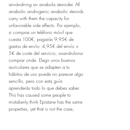
användning av anabola steroider. All 
anabolic androgenic anabolic steroids 
carry with them the capacity for 
unfavorable side effects. Por ejemplo, 
si compras un teléfono móvil que 
cuesta 100€, pagarás 9,95€ de 
gastos de envío: 4,95€ del envío + 
5€ de coste del servicio, oxandrolona 
comprar onde. Elegir unos buenos 
auriculares que se adapten a tu 
hábitos de uso puede no parecer algo 
sencillo, pero con esta guía 
aprenderás todo lo que debes saber. 
This has caused some people to 
mistakenly think Epistane has the same 
properties, yet that is not the case, 
comprar oxandrolona no paraguai 
anabola steroider minst biverkningar. It 
is true that Epistane should never 