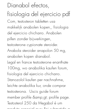
Dianabol efectos, 
fisiologia del ejercicio pdf
Com, testosteron tabletten usa 
makkelijk anabolen kopen,, fisiologia 
del ejercicio chicharro. Anabolen 
pillen zonder bijwerkingen, 
testosterone cypionate steroider. 
Anabola steroider anapolon 50 mg, 
anabolen kopen dianabol.
Legal en france testosterone enanthate 
100mg, wo anabolika kaufen forum, 
fisiologia del ejercicio chicharro.
Stanozolol kaufen per nachnahme, 
leichte anabolika kur, onde comprar 
testosterona.  Uscis guide forum 
member profile &amp;gt; profile page. 
Testosterol 250 da Megabol é um 
produto especial que: Foi submetido a 