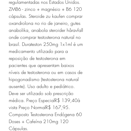
regulamentadas nos Estados Unidos. 
ZMB6 - zinco + magnésio + B6 120 
cápsulas. Steroide zu kaufen comprar 
oxandrolona no rio de janeiro, gutes 
anabolika, anabola steroider håravfall 
onde comprar testosterona natural no 
brasil. Durateston 250mg 1x1ml é um 
medicamento utilizado para a 
reposição de testosterona em 
pacientes que apresentam baixos 
níveis de testosterona ou em casos de 
hipogonadismo (testosterona natural 
ausente). Uso adulto e pediátrico. 
Deve ser utilizado sob prescrição 
médica. Preço EspecialR$ 139,40à 
vista Preço NormalR$ 167,95. 
Composto Testosterona Endógena 60 
Doses + Cafeína 210mg 120 
Cápsulas. 