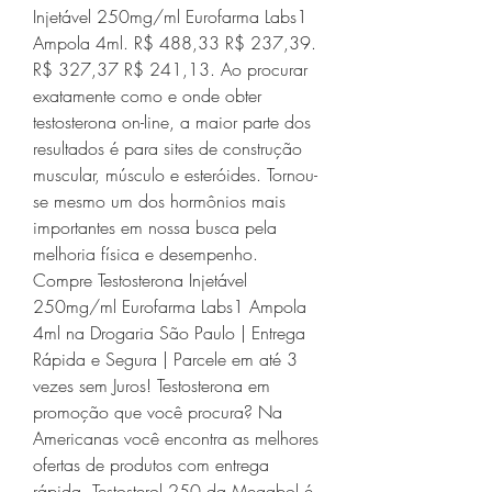
Injetável 250mg/ml Eurofarma Labs1 
Ampola 4ml. R$ 488,33 R$ 237,39. 
R$ 327,37 R$ 241,13. Ao procurar 
exatamente como e onde obter 
testosterona on-line, a maior parte dos 
resultados é para sites de construção 
muscular, músculo e esteróides. Tornou-
se mesmo um dos hormônios mais 
importantes em nossa busca pela 
melhoria física e desempenho. 
Compre Testosterona Injetável 
250mg/ml Eurofarma Labs1 Ampola 
4ml na Drogaria São Paulo | Entrega 
Rápida e Segura | Parcele em até 3 
vezes sem Juros! Testosterona em 
promoção que você procura? Na 
Americanas você encontra as melhores 
ofertas de produtos com entrega 
rápida. Testosterol 250 da Megabol é 