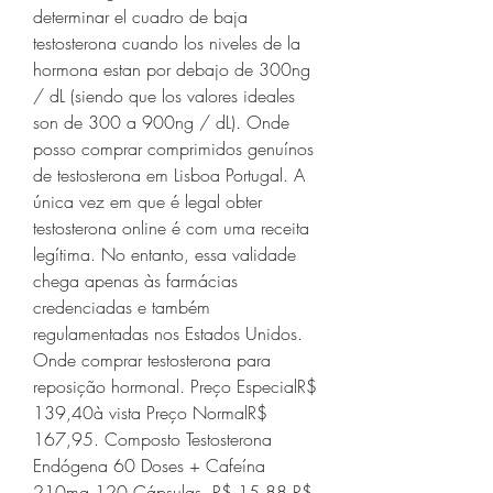
determinar el cuadro de baja 
testosterona cuando los niveles de la 
hormona estan por debajo de 300ng 
/ dL (siendo que los valores ideales 
son de 300 a 900ng / dL). Onde 
posso comprar comprimidos genuínos 
de testosterona em Lisboa Portugal. A 
única vez em que é legal obter 
testosterona online é com uma receita 
legítima. No entanto, essa validade 
chega apenas às farmácias 
credenciadas e também 
regulamentadas nos Estados Unidos. 
Onde comprar testosterona para 
reposição hormonal. Preço EspecialR$ 
139,40à vista Preço NormalR$ 
167,95. Composto Testosterona 
Endógena 60 Doses + Cafeína 
210mg 120 Cápsulas. R$ 15,88 R$ 