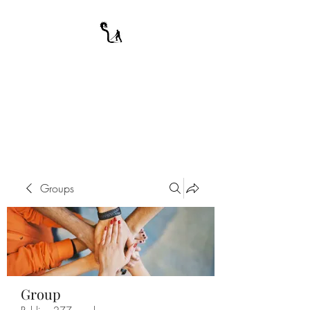
A WARRIOR'S
ODYSSEY
My Journey Through Night
Groups
Group