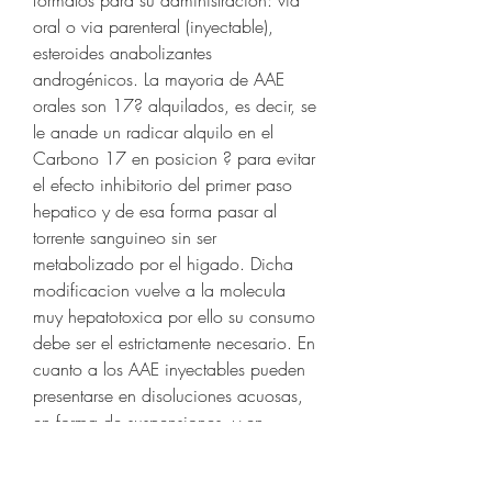
formatos para su administracion: via 
oral o via parenteral (inyectable), 
esteroides anabolizantes 
androgénicos. La mayoria de AAE 
orales son 17? alquilados, es decir, se 
le anade un radicar alquilo en el 
Carbono 17 en posicion ? para evitar 
el efecto inhibitorio del primer paso 
hepatico y de esa forma pasar al 
torrente sanguineo sin ser 
metabolizado por el higado. Dicha 
modificacion vuelve a la molecula 
muy hepatotoxica por ello su consumo 
debe ser el estrictamente necesario. En 
cuanto a los AAE inyectables pueden 
presentarse en disoluciones acuosas, 
en forma de suspensiones, y en 
disoluciones acuosas. Decir que son 
menos toxicos para el higado ya que 