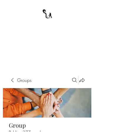
A WARRIOR'S
ODYSSEY
My Journey Through Night
Groups
Group