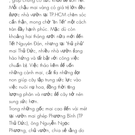
, giúp chúng có sức khỏe để đón Tết.
Mỗi chậu mai vàng có giá trị lớn đều 
được nhà vườn tại TP.HCM chăm sóc 
cẩn thận, mong chờ "ăn Tết" một cách 
tràn đầy hạnh phúc. Mặc dù còn 
khoảng hai tháng rưỡi nữa mới đến 
Tết Nguyên Đán, nhưng tại "thủ phủ" 
mai Thủ Đức, nhiều nhà vườn đang 
hào hứng và tất bật với công việc 
chuẩn bị. Việc tháo kẽm để uốn 
những cành mai, cắt tỉa những đọt 
non giúp cây tập trung sức lực vào 
việc nuôi nụ hoa, đồng thời tăng 
lượng phân và nước để cây trở nên 
sung sức hơn.
Trong những gốc mai cao đến vài mét 
tại vườn mai ghép Phương Bình (TP 
Thủ Đức), ông Nguyễn Ngọc 
Phương, chủ vườn, chia sẻ rằng do 