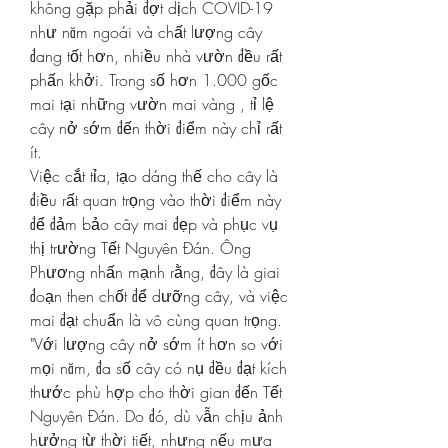
không gặp phải đợt dịch COVID-19 
như năm ngoái và chất lượng cây 
đang tốt hơn, nhiều nhà vườn đều rất 
phấn khởi. Trong số hơn 1.000 gốc 
mai tại những vườn mai vàng , tỉ lệ 
cây nở sớm đến thời điểm này chỉ rất 
ít.
Việc cắt tỉa, tạo dáng thế cho cây là 
điều rất quan trọng vào thời điểm này 
để đảm bảo cây mai đẹp và phục vụ 
thị trường Tết Nguyên Đán. Ông 
Phương nhấn mạnh rằng, đây là giai 
đoạn then chốt để dưỡng cây, và việc 
mai đạt chuẩn là vô cùng quan trọng.
"Với lượng cây nở sớm ít hơn so với 
mọi năm, đa số cây có nụ đều đạt kích 
thước phù hợp cho thời gian đến Tết 
Nguyên Đán. Do đó, dù vẫn chịu ảnh 
hưởng từ thời tiết, nhưng nếu mưa 