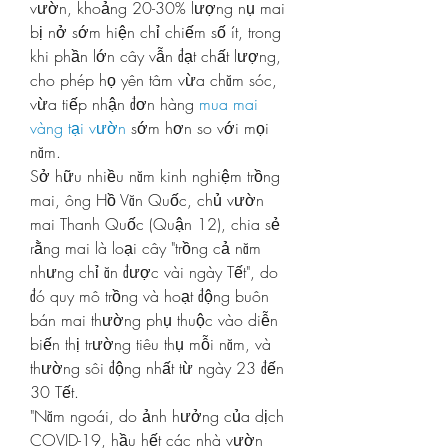
vườn, khoảng 20-30% lượng nụ mai 
bị nở sớm hiện chỉ chiếm số ít, trong 
khi phần lớn cây vẫn đạt chất lượng, 
cho phép họ yên tâm vừa chăm sóc, 
vừa tiếp nhận đơn hàng 
mua mai 
vàng tại vườn
 sớm hơn so với mọi 
năm.
Sở hữu nhiều năm kinh nghiệm trồng 
mai, ông Hồ Văn Quốc, chủ vườn 
mai Thanh Quốc (Quận 12), chia sẻ 
rằng mai là loại cây "trồng cả năm 
nhưng chỉ ăn được vài ngày Tết", do 
đó quy mô trồng và hoạt động buôn 
bán mai thường phụ thuộc vào diễn 
biến thị trường tiêu thụ mỗi năm, và 
thường sôi động nhất từ ngày 23 đến 
30 Tết.
"Năm ngoái, do ảnh hưởng của dịch 
COVID-19, hầu hết các nhà vườn 