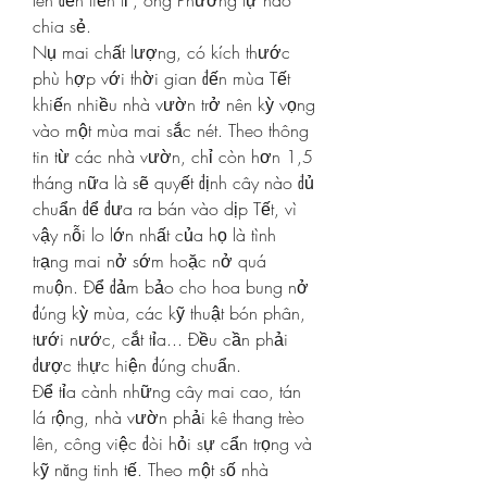
lên đến tiền tỉ", ông Phương tự hào 
chia sẻ.
Nụ mai chất lượng, có kích thước 
phù hợp với thời gian đến mùa Tết 
khiến nhiều nhà vườn trở nên kỳ vọng 
vào một mùa mai sắc nét. Theo thông 
tin từ các nhà vườn, chỉ còn hơn 1,5 
tháng nữa là sẽ quyết định cây nào đủ 
chuẩn để đưa ra bán vào dịp Tết, vì 
vậy nỗi lo lớn nhất của họ là tình 
trạng mai nở sớm hoặc nở quá 
muộn. Để đảm bảo cho hoa bung nở 
đúng kỳ mùa, các kỹ thuật bón phân, 
tưới nước, cắt tỉa... Đều cần phải 
được thực hiện đúng chuẩn.
Để tỉa cành những cây mai cao, tán 
lá rộng, nhà vườn phải kê thang trèo 
lên, công việc đòi hỏi sự cẩn trọng và 
kỹ năng tinh tế. Theo một số nhà 