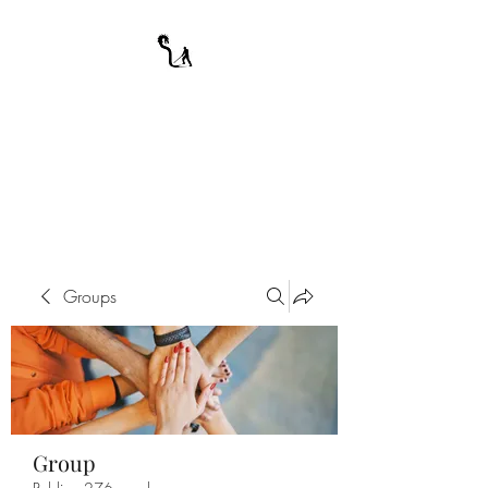
A WARRIOR'S
ODYSSEY
My Journey Through Night
Groups
Group