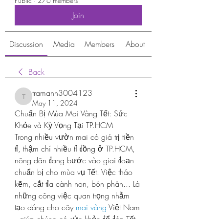
Public
·
276 members
Join
Discussion
Media
Members
About
Back
tramanh3004123
tramanh3004123
May 11, 2024
Chuẩn Bị Mùa Mai Vàng Tết: Sức 
Khỏe và Kỳ Vọng Tại TP.HCM
Trong nhiều vườn mai có giá trị tiền 
tỉ, thậm chí nhiều tỉ đồng ở TP.HCM, 
nông dân đang bước vào giai đoạn 
chuẩn bị cho mùa vụ Tết. Việc tháo 
kẽm, cắt tỉa cành non, bón phân... Là 
những công việc quan trọng nhằm 
tạo dáng cho cây 
mai vàng
 Việt Nam 