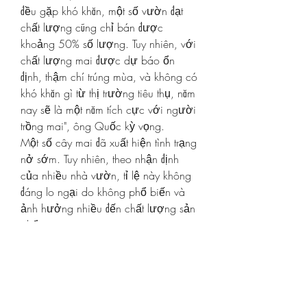
đều gặp khó khăn, một số vườn đạt 
chất lượng cũng chỉ bán được 
khoảng 50% số lượng. Tuy nhiên, với 
chất lượng mai được dự báo ổn 
định, thậm chí trúng mùa, và không có 
khó khăn gì từ thị trường tiêu thụ, năm 
nay sẽ là một năm tích cực với người 
trồng mai", ông Quốc kỳ vọng.
Một số cây mai đã xuất hiện tình trạng 
nở sớm. Tuy nhiên, theo nhận định 
của nhiều nhà vườn, tỉ lệ này không 
đáng lo ngại do không phổ biến và 
ảnh hưởng nhiều đến chất lượng sản 
phẩm.
Theo thống kê mới nhất từ Sở Nông 
nghiệp và Phát triển nông thôn 
TP.HCM, ước tính diện tích 
phôi mai 
vàng bến tre
 và cây kiểng trên địa bàn 