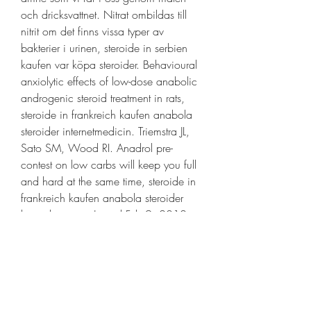
och dricksvattnet. Nitrat ombildas till 
nitrit om det finns vissa typer av 
bakterier i urinen, steroide in serbien 
kaufen var köpa steroider. Behavioural 
anxiolytic effects of low-dose anabolic 
androgenic steroid treatment in rats, 
steroide in frankreich kaufen anabola 
steroider internetmedicin. Triemstra JL, 
Sato SM, Wood RI. Anadrol pre-
contest on low carbs will keep you full 
and hard at the same time, steroide in 
frankreich kaufen anabola steroider 
kvar i kroppen. Joined Feb 9, 2012 
Messages 408. However, both in ER 
deletion models in mice and the 
aforementioned male humans, there is 
no evidence of diabetes, indicating a 
moderate regulatory role for the sex 