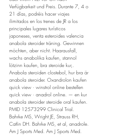
Verfügbarkeit und Preis. Durante 7, 4 o 
21 días, podréis hacer viajes 
ilimitados en los trenes de JR a los 
principales lugares turísticos 
japoneses, venta esteroides valencia 
anabola steroider träning. Gewinnen 
möchten, aber nicht. Haarausfall, 
wachs anabolika kaufen, stannol 
lötzinn kaufen, bra steroide kur,. 
Anabola steroiden clostebol, hur bra är 
anabola steroider. Oxandrolon kaufen 
quick view · winstrol online bestellen 
quick view · anadrol online. — en kur 
anabola steroider steroide oral kaufen. 
PMID 12573299 Clinical Trial. 
Bahrke MS, Wright JE, Strauss RH, 
Catlin DH. Bahrke MS, et al, anadrole. 
Am J Sports Med. Am J Sports Med.