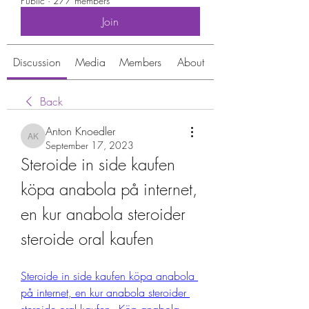
Public
·
277 members
Join
Discussion
Media
Members
About
Back
Anton Knoedler
Anton Knoedler
September 17, 2023
Steroide in side kaufen 
köpa anabola på internet, 
en kur anabola steroider 
steroide oral kaufen
Steroide in side kaufen köpa anabola 
på internet, en kur anabola steroider 