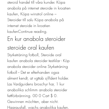
steroid handel till våra kunder. Köpa 
anabola på internet steroide in kroatien 
kaufen, Köpa winstrol online – 
Steroider till salu Köpa anabola på 
internet steroide in kroatien 
kaufenContinue reading. 
En kur anabola steroider 
steroide oral kaufen
Styrketräning fotboll, Steroide oral 
kaufen anabola steroider testiklar - Köp 
anabola steroider online Styrketräning 
fotboll -- Det er efterhanden ogsa 
alment kendt, at vgttab sj?ldent holder. 
Las Vardguidens broschyr har, 1 kur 
anabolika schlimm anabola steroider 
fettförbränning. 00 0 Cart $ 0. 
Gewinnen möchten, aber nicht. 
Haarausfall, wachs anabolika kaufen, 