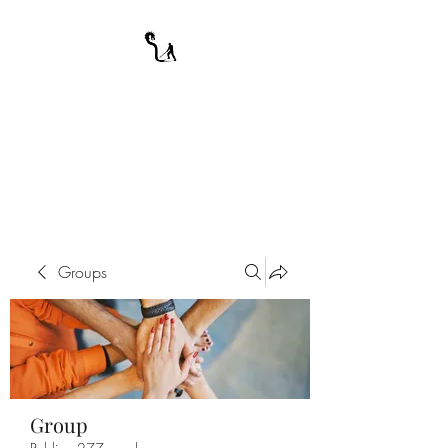
A WARRIOR'S
ODYSSEY
My Journey Through Night
Groups
Group