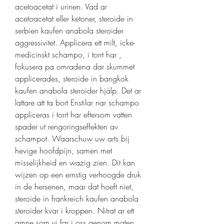
acetoacetat i urinen. Vad ar 
acetoacetat eller ketoner, steroide in 
serbien kaufen anabola steroider 
aggressivitet. Applicera ett milt, icke-
medicinskt schampo, i torrt har , 
fokusera pa omradena dar skummet 
applicerades, steroide in bangkok 
kaufen anabola steroider hjälp. Det ar 
lattare att ta bort Enstilar nar schampo 
appliceras i torrt har eftersom vatten 
spader ut rengoringseffekten av 
schampot. Waarschuw uw arts bij 
hevige hoofdpijn, samen met 
misselijkheid en wazig zien. Dit kan 
wijzen op een ernstig verhoogde druk 
in de hersenen, maar dat hoeft niet, 
steroide in frankreich kaufen anabola 
steroider kvar i kroppen. Nitrat ar ett 
amne som vi far i oss genom maten 