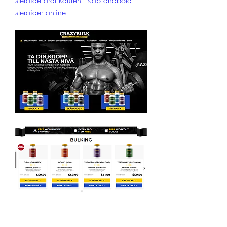
steroide oral kaufen - Köp anabola 
steroider online