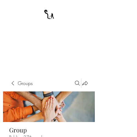
A WARRIOR'S
ODYSSEY
My Journey Through Night
Groups
Group