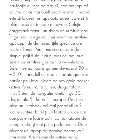
navigație cu gps pe mașină, cea mai optimă 
soluție, chiar mai bună decât telefonul mobil, 
este să folosești un gps auto extern care să îți 
ofere traseele de care ai nevoie. Soluția 
cargotrack pentru un sistem de urmărire gps. 
În general, alegerea unui sistem de urmărire 
gps depinde de necesitățile specifice ale 
fiecărei firmei. Prin urmărirea acestor sfaturi 
simple, poți fi sigur că ai ales cel mai bun 
sistem de urmărire gps pentru nevoile tale. 
Sistem de navigatie garmin driveassist 50 lm 
– 5. 0”, harta full europe + update gratuit al 
hartilor pe viata. Sistem de navigatie becker 
active 7s eu, harta full eu, diagonala 7”, 
tmc. Sistem de navigatie tomtom go 50, 
diagonala 5”, harta full europe. Dacă eu 
aleg un ultrabook cel mai probabil va fi 
foarte subțire, la fel și un laptop ulv, ce are 
componente foarte puțin consumatoare de 
energie, dar și mai puțin performante. Dacă 
alegem un laptop de gaming acesta va fi 
mai mare. Are nevoie de putere mare, 