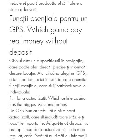
trebuie să poată producătorul să îi ofere o 
răcire adecvată. 
Funcții esențiale pentru un 
GPS. Which game pay 
real money without 
deposit
GPS-ul este un dispozitiv util în navigație, 
care poate oferi direcții precise și informații 
despre locație. Atunci când alegi un GPS, 
este important să iei în considerare anumite 
funcții esențiale, care să îți satisfacă nevoile 
individuale:
1. Harta actualizată. Which online casino 
has the biggest welcome bonus.
Un GPS bun ar trebui să aibă o hartă 
actualizată, care să includă toate străzile și 
locațiile importante. Asigură-te că dispozitivul 
are opțiunea de a actualiza hărțile în mod 
regulat, astfel încât să nu rămâi cu informații 