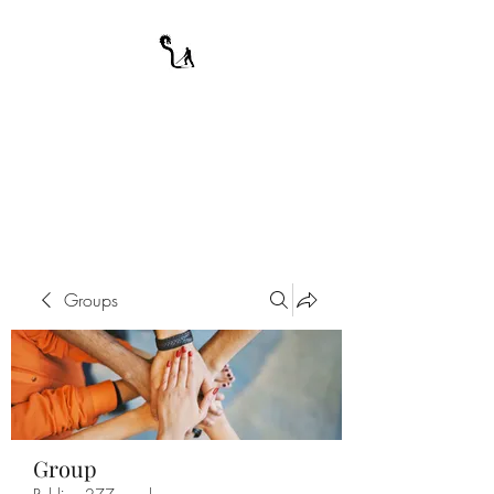
A WARRIOR'S
ODYSSEY
My Journey Through Night
Groups
Group