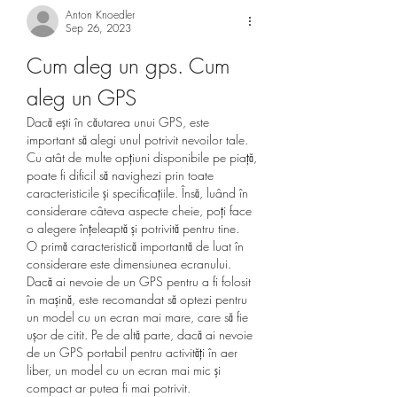
Anton Knoedler
Sep 26, 2023
Cum aleg un gps. Cum 
aleg un GPS
Dacă ești în căutarea unui GPS, este 
important să alegi unul potrivit nevoilor tale. 
Cu atât de multe opțiuni disponibile pe piață, 
poate fi dificil să navighezi prin toate 
caracteristicile și specificațiile. Însă, luând în 
considerare câteva aspecte cheie, poți face 
o alegere înțeleaptă și potrivită pentru tine.
O primă caracteristică importantă de luat în 
considerare este dimensiunea ecranului. 
Dacă ai nevoie de un GPS pentru a fi folosit 
în mașină, este recomandat să optezi pentru 
un model cu un ecran mai mare, care să fie 
ușor de citit. Pe de altă parte, dacă ai nevoie 
de un GPS portabil pentru activități în aer 
liber, un model cu un ecran mai mic și 
compact ar putea fi mai potrivit.