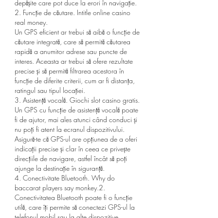
depășite care pot duce la erori în navigație.
2. Funcție de căutare. Intitle online casino 
real money.
Un GPS eficient ar trebui să aibă o funcție de 
căutare integrată, care să permită căutarea 
rapidă a anumitor adrese sau puncte de 
interes. Aceasta ar trebui să ofere rezultate 
precise și să permită filtrarea acestora în 
funcție de diferite criterii, cum ar fi distanța, 
ratingul sau tipul locației.
3. Asistență vocală. Giochi slot casino gratis.
Un GPS cu funcție de asistență vocală poate 
fi de ajutor, mai ales atunci când conduci și 
nu poți fi atent la ecranul dispozitivului. 
Asigură-te că GPS-ul are opțiunea de a oferi 
indicații precise și clar în ceea ce privește 
direcțiile de navigare, astfel încât să poți 
ajunge la destinație în siguranță.
4. Conectivitate Bluetooth. Why do 
baccarat players say monkey.2.
Conectivitatea Bluetooth poate fi o funcție 
utilă, care îți permite să conectezi GPS-ul la 
telefonul mobil sau la alte dispozitive 