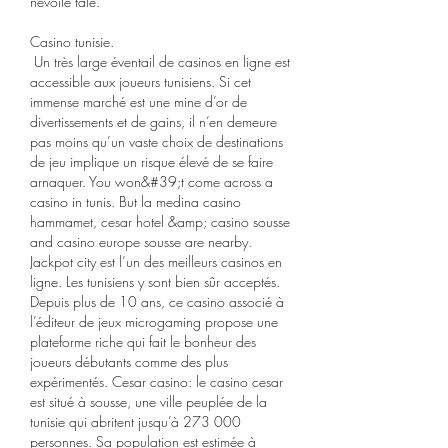
nevoile tale.
Casino tunisie.
 Un très large éventail de casinos en ligne est 
accessible aux joueurs tunisiens. Si cet 
immense marché est une mine d’or de 
divertissements et de gains, il n’en demeure 
pas moins qu’un vaste choix de destinations 
de jeu implique un risque élevé de se faire 
arnaquer. You won&#39;t come across a 
casino in tunis. But la medina casino 
hammamet, cesar hotel &amp; casino sousse 
and casino europe sousse are nearby. 
Jackpot city est l’un des meilleurs casinos en 
ligne. Les tunisiens y sont bien sûr acceptés. 
Depuis plus de 10 ans, ce casino associé à 
l’éditeur de jeux microgaming propose une 
plateforme riche qui fait le bonheur des 
joueurs débutants comme des plus 
expérimentés. Cesar casino: le casino cesar 
est situé à sousse, une ville peuplée de la 
tunisie qui abritent jusqu’à 273 000 
personnes. Sa population est estimée à 