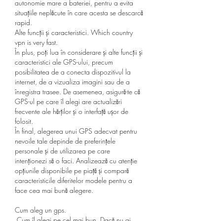
autonomie mare a bateriei, pentru a evita 
situațiile neplăcute în care acesta se descarcă 
rapid.
Alte funcții și caracteristici. Which country 
vpn is very fast.
În plus, poți lua în considerare și alte funcții și 
caracteristici ale GPS-ului, precum 
posibilitatea de a conecta dispozitivul la 
internet, de a vizualiza imagini sau de a 
înregistra trasee. De asemenea, asigură-te că 
GPS-ul pe care îl alegi are actualizări 
frecvente ale hărților și o interfață ușor de 
folosit.
În final, alegerea unui GPS adecvat pentru 
nevoile tale depinde de preferințele 
personale și de utilizarea pe care 
intenționezi să o faci. Analizează cu atenție 
opțiunile disponibile pe piață și compară 
caracteristicile diferitelor modele pentru a 
face cea mai bună alegere.
Cum aleg un gps.
 Cum îl alegi pe cel mai bun. Dacă nu ai 