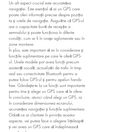
Un alt aspect crucial este acuratețea 
navigației. Este esențial să ai un GPS care 
poate oferi informații precise despre poziția 
ta și rutele de navigație. Asigură-te că GPS-ul 
are o capacitate bună de recepție a 
semnalului și poate funcționa în diferite 
condiții, cum ar fi în orașe aglomerate sau în 
zone montane.
În plus, este important să iei în considerare și 
funcțiile suplimentare pe care le oferă GPS-
ul. Unele modele pot avea funcții precum 
asistență vocală, actualizări de trafic în timp 
real sau conectivitate Bluetooth pentru a 
putea folosi GPS-ul și pentru apeluri hands-
free. Gândește-te la ce funcții sunt importante 
pentru tine și alege un GPS care să le ofere.
În concluzie, atunci când alegi un GPS, ia 
în considerare dimensiunea ecranului, 
acuratețea navigației și funcțiile suplimentare. 
Odată ce ai claritate în privința acestor 
aspecte, vei putea face o alegere înțeleaptă 
și vei avea un GPS care să îndeplinească 