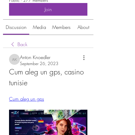
Public
·
277 members
Join
Discussion
Media
Members
About
Back
Anton Knoedler
Anton Knoedler
September 26, 2023
Cum aleg un gps, casino 
tunisie
Cum aleg un gps