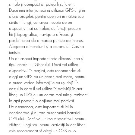
simplu și compact ar putea fi suficient.
Dacă însă intenționezi să utilizezi GPS-ul și în 
afara orașului, pentru aventuri în natură sau 
călătorii lungi, vei avea nevoie de un 
dispozitiv mai complex, cu funcții precum 
hărți topografice, navigare off-road și 
posibilitatea de a marca puncte de interes.
Alegerea dimensiunii și a ecranului. Casino 
tunisie.
Un alt aspect important este dimensiunea și 
tipul ecranului GPS-ului. Dacă vei utiliza 
dispozitivul în mașină, este recomandat să 
alegi un GPS cu un ecran mai mare, pentru 
a putea vedea informațiile cu ușurință. În 
cazul în care îl vei utiliza în activități în aer 
liber, un GPS cu un ecran mai mic și rezistent 
la apă poate fi o opțiune mai potrivită.
De asemenea, este important să iei în 
considerare și durata autonomiei bateriei 
GPS-ului. Dacă vei utiliza dispozitivul pentru 
călătorii lungi sau pentru activități în aer liber, 
este recomandat să alegi un GPS cu o 