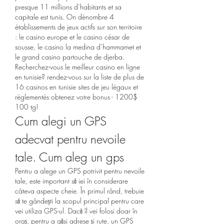
presque 11 millions d’habitants et sa 
capitale est tunis. On dénombre 4 
établissements de jeux actifs sur son territoire 
: le casino europe et le casino césar de 
sousse, le casino la medina d’hammamet et 
le grand casino partouche de djerba. 
Recherchez-vous le meilleur casino en ligne 
en tunisie? rendez-vous sur la liste de plus de 
16 casinos en tunisie sites de jeu légaux et 
réglementés obtenez votre bonus - 1200$ 
100 tg! 
Cum alegi un GPS 
adecvat pentru nevoile 
tale. Cum aleg un gps
Pentru a alege un GPS potrivit pentru nevoile 
tale, este important să iei în considerare 
câteva aspecte cheie. În primul rând, trebuie 
să te gândești la scopul principal pentru care 
vei utiliza GPS-ul. Dacă îl vei folosi doar în 
oraș, pentru a găsi adrese și rute, un GPS 