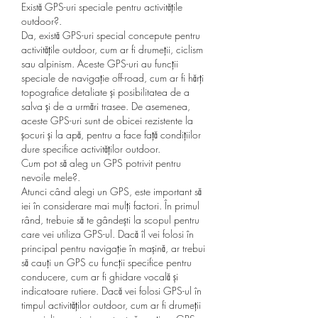
Există GPS-uri speciale pentru activitățile 
outdoor?.
Da, există GPS-uri special concepute pentru 
activitățile outdoor, cum ar fi drumeții, ciclism 
sau alpinism. Aceste GPS-uri au funcții 
speciale de navigație off-road, cum ar fi hărți 
topografice detaliate și posibilitatea de a 
salva și de a urmări trasee. De asemenea, 
aceste GPS-uri sunt de obicei rezistente la 
șocuri și la apă, pentru a face față condițiilor 
dure specifice activităților outdoor.
Cum pot să aleg un GPS potrivit pentru 
nevoile mele?.
Atunci când alegi un GPS, este important să 
iei în considerare mai mulți factori. În primul 
rând, trebuie să te gândești la scopul pentru 
care vei utiliza GPS-ul. Dacă îl vei folosi în 
principal pentru navigație în mașină, ar trebui 
să cauți un GPS cu funcții specifice pentru 
conducere, cum ar fi ghidare vocală și 
indicatoare rutiere. Dacă vei folosi GPS-ul în 
timpul activităților outdoor, cum ar fi drumeții 