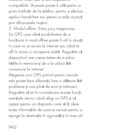
compatibile. Aceasta poate fi utilă pentru a 
primi notificări de la telefon, pentru a efectua 
apeluri hands-free sau pentru a reda muzică 
prin difuzoarele mașinii.
5. Modul offline. Extra juicy megaways.
Un GPS care oferă posibilitatea de a 
funcționa în mod offline poate fi util în situații 
în care nu ai acces la internet sau când te 
afli în zone cu acoperire slabă. Asigură-te că 
dispozitivul are capacitatea de a salva 
hărțile în memorie și de a le utiliza fără 
conexiune la internet.
Alegerea unui GPS potrivit pentru nevoile 
tale poate face diferența între o călătorie fără 
probleme și una plină de erori și întârzieri. 
Asigură-te că iei în considerare aceste funcții 
esențiale atunci când alegi un GPS și că 
optezi pentru un dispozitiv care să îți ofere 
toate informațiile de care ai nevoie pentru a 
ajunge la destinație în siguranță și în timp util.
FAQ.