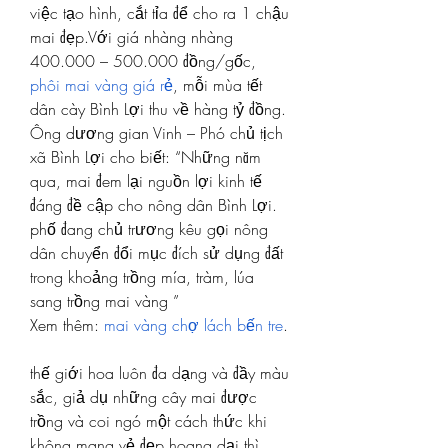
việc tạo hình, cắt tỉa để cho ra 1 chậu 
mai đẹp.Với giá nhàng nhàng 
400.000 – 500.000 đồng/gốc, 
phôi mai vàng giá rẻ
, mỗi mùa tết 
dân cày Bình Lợi thu về hàng tỷ đồng. 
Ông dương gian Vinh – Phó chủ tịch 
xã Bình Lợi cho biết: “Những năm 
qua, mai đem lại nguồn lợi kinh tế 
đáng đề cập cho nông dân Bình Lợi. 
phố đang chủ trương kêu gọi nông 
dân chuyển đổi mục đích sử dụng đất 
trong khoảng trồng mía, tràm, lúa 
sang trồng mai vàng ”
Xem thêm: 
mai vàng chợ lách bến tre
.
thế giới hoa luôn đa dạng và đầy màu 
sắc, giả dụ những cây mai được 
trồng và coi ngó một cách thức khi 
không mang vẻ đẹp hoang dại thì 