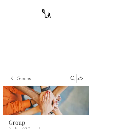
A WARRIOR'S
ODYSSEY
My Journey Through Night
Groups
Group