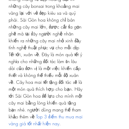
những cây bonsai trong khoảng mai 
vàng lại với vẻ đẹp kiêu sa và quý 
phái. Sài Gòn hoa không chỉ bán 
những cây mai lớn, được cắt tỉa gọn 
ghẽ mà tại đây người nghệ nhân 
khiến ra những cây mai nhỏ xinh đầy 
tính nghệ thuật phục vụ cho mỗi dịp 
Tết tới, xuân về. Đây là món quà tết ý 
nghĩa cho những đối tác làm ăn lâu 
dài của đơn vị là một việc khiến cấp 
thiết và không thể thiếu mỗi độ xuân 
về. Cây hoa mai tết tặng đối tác sẽ là 
một món quà thích hợp cho bạn. Hãy 
tới Sài Gòn hoa để lựa cho mình một 
cây mai bằng lòng khiến quà tặng 
bạn nhé. người dùng mang thể tham 
khảo thêm về 
Top 3 điểm thu mua mai 
vàng giá tốt nhất hiện nay
.