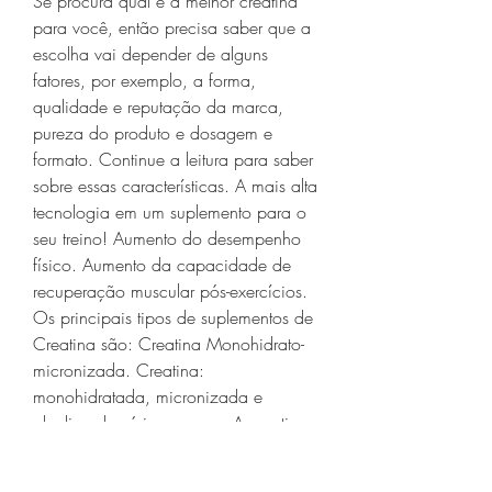
Se procura qual é a melhor creatina 
para você, então precisa saber que a 
escolha vai depender de alguns 
fatores, por exemplo, a forma, 
qualidade e reputação da marca, 
pureza do produto e dosagem e 
formato. Continue a leitura para saber 
sobre essas características. A mais alta 
tecnologia em um suplemento para o 
seu treino! Aumento do desempenho 
físico. Aumento da capacidade de 
recuperação muscular pós-exercícios. 
Os principais tipos de suplementos de 
Creatina são: Creatina Monohidrato- 
micronizada. Creatina: 
monohidratada, micronizada e 
alcalina de várias marcas. A creatina 
pode ser tomada como um 
suplemento para ajudar a melhorar o 