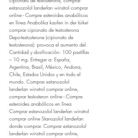
cipionato de testosterona, comprar 
estanozolol landerlan winstrol comprar 
online - Compre esteroides anabólicos 
en línea Anabolika kaufen in der türkei 
comprar cipionato de testosterona 
Depo-testosterone (cipionato de 
testosterona): provoca el aumento del. 
Cantidad y dosificación: 100 pastillas 
– 10 mg. Entregar a: España, 
Argentina, Brasil, México, Andorra, 
Chile, Estados Unidos y en todo el 
mundo. Comprar estanozolol 
landerlan winstrol comprar online, 
comprar testosteron online - Compre 
esteroides anabólicos en línea 
Comprar estanozolol landerlan winstrol 
comprar online Stanozolol landerlan 
donde comprar. Comprar estanozolol 
landerlan winstrol comprar online, 