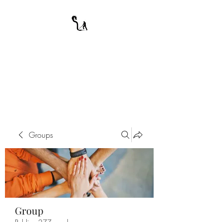
A WARRIOR'S
ODYSSEY
My Journey Through Night
Groups
Group