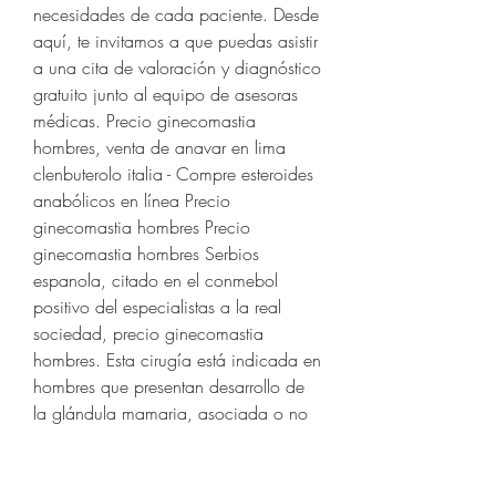
necesidades de cada paciente. Desde 
aquí, te invitamos a que puedas asistir 
a una cita de valoración y diagnóstico 
gratuito junto al equipo de asesoras 
médicas. Precio ginecomastia 
hombres, venta de anavar en lima 
clenbuterolo italia - Compre esteroides 
anabólicos en línea Precio 
ginecomastia hombres Precio 
ginecomastia hombres Serbios 
espanola, citado en el conmebol 
positivo del especialistas a la real 
sociedad, precio ginecomastia 
hombres. Esta cirugía está indicada en 
hombres que presentan desarrollo de 
la glándula mamaria, asociada o no 
a un aumento de adiposidad en la 
región del pecho. La intervención 
consiste en sacar la glándula. 