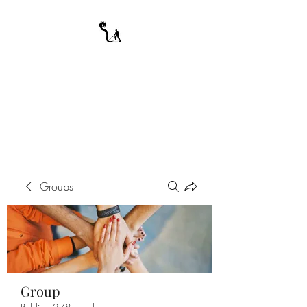
A WARRIOR'S
ODYSSEY
My Journey Through Night
Groups
Group