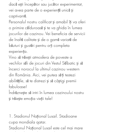
dacă ești începător sau jucător experimentat, 
vei avea parte de o experiență unică și 
captivantă.
Personalul nostru calificat și amabil îți va oferi 
o primire călduroasă și te va ghida în lumea 
jocurilor de cazinou. Vei beneficia de servicii 
de înaltă calitate și de o gamă variată de 
băuturi și gustări pentru a-ți completa 
experiența.
Vino să trăiești atmosfera de poveste a 
vechilor săli de jocuri din Vestul Sălbatic și să 
încerci norocul la ultimul cazinou western 
din România. Aici, vei putea să-ți testezi 
abilitățile, să te distrezi și să câștigi premii 
fabuloase!
Îndrăznește să intri în lumea cazinoului nostru 
și trăiește emoția vieții tale!
1. Stadionul Național Lusail. Stadioane 
cupa mondiala qatar.
Stadionul Național Lusail este cel mai mare 