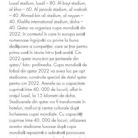
Lusail stadium, lusail – 80. Al bayt stadium, 
al khor – 60. Al janoub stadium, al wakrah 
– 40. Ahmad bin ali stadium, al rayyan – 
40. Khalifa international stadium, doha – 
40. Qatar va organiza cupa mondială din 
2022, în contextul în care în europa există 
numeroase îngrijorări cu privire la buna 
desfășurare a competiției, care se ține pentru 
prima oară în istorie într-o țară arabă. Cm 
2022 qatar muncitori pe șantierele din 
qatar/ foto: profimedia. Cupa mondială de 
fotbal din qatar 2022 va avea loc pe opt 
stadioane, construite special de statul qatar 
pentru cm 2022. Arenele au o capacitate 
cuprinsă între 40. 000 de locuri), aflat în 
oraşul lusail, la 15 kilometri de doha. 
Stadioanele din qatar vor fi transformate în 
hoteluri, mall-uri și centre culturale după 
încheierea cupei mondiale. Cu capacităţi 
cuprinse între 40. 000 de locuri, utilizarea 
acestor stadioane luxoase după cupa 
mondială reprezintă o adevărată provocare 