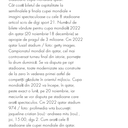
Cât costă biletul de ospitalitate la 
semifinalele și finala cupei mondiale + 
imagini spectaculoase cu cele 8 stadioane 
articol scris de digi sport 21. Numărul de 
bilete vândute pentru cupa mondială 2022 
din qatar (20 noiembrie-18 decembrie) se 
apropie de pragul de 3 milioane. Cm 2022 
qatar lusail stadium / foto: getty images. 
Campionatul mondial din qatar, cel mai 
controversat turneu final din istorie, pornește 
la drum duminică. Se va disputa pe opt 
stadioane, toate modernizate sau construite 
de la zero în vederea primei astfel de 
competiții găzduite în orientul mijlociu. Cupa 
mondială din 2022 va începe, în qatar, 
peste exact o lună, pe 20 noiembrie, iar 
meciurile se vor disputa pe stadioane care 
arată spectaculos. Cm 2022 qatar stadium 
974 / foto: profimedia wta bucurești: 
jaqueline cristian (rou) - andreea mitu (rou) , 
joi, 15:00, dgs 2. Cum arată cele 8 
stadioane ale cupei mondiale din qatar. 