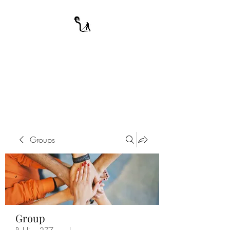
A WARRIOR'S
ODYSSEY
My Journey Through Night
Groups
Group