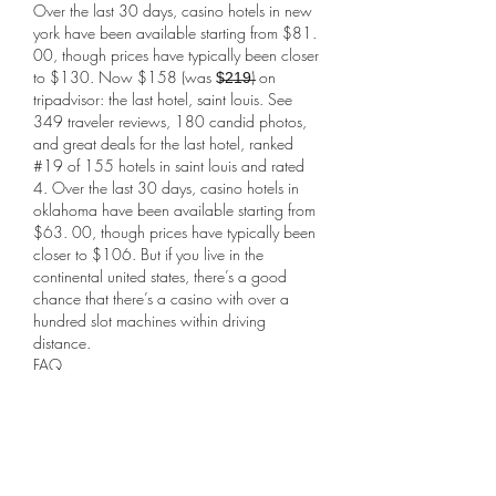
Over the last 30 days, casino hotels in new 
york have been available starting from $81. 
00, though prices have typically been closer 
to $130. Now $158 (was $̶2̶1̶9̶) on 
tripadvisor: the last hotel, saint louis. See 
349 traveler reviews, 180 candid photos, 
and great deals for the last hotel, ranked 
#19 of 155 hotels in saint louis and rated 
4. Over the last 30 days, casino hotels in 
oklahoma have been available starting from 
$63. 00, though prices have typically been 
closer to $106. But if you live in the 
continental united states, there’s a good 
chance that there’s a casino with over a 
hundred slot machines within driving 
distance. 
FAQ.
Care este tema jocului?.
Tema jocului "Ultimul cazinou western" este 
inspirată de atmosfera sălbatică a Vestului 
sălbatic, cu personaje precum cowboy, 
călăreți și șerifi.