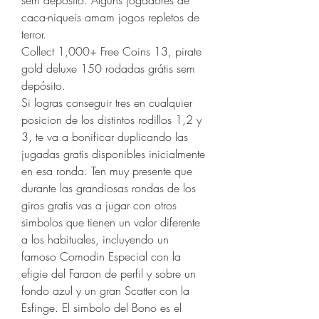
caca-niqueis amam jogos repletos de 
terror.
Collect 1,000+ Free Coins 13, pirate 
gold deluxe 150 rodadas grátis sem 
depósito.
Si logras conseguir tres en cualquier 
posicion de los distintos rodillos 1,2 y 
3, te va a bonificar duplicando las 
jugadas gratis disponibles inicialmente 
en esa ronda. Ten muy presente que 
durante las grandiosas rondas de los 
giros gratis vas a jugar con otros 
simbolos que tienen un valor diferente 
a los habituales, incluyendo un 
famoso Comodin Especial con la 
efigie del Faraon de perfil y sobre un 
fondo azul y un gran Scatter con la 
Esfinge. El simbolo del Bono es el 