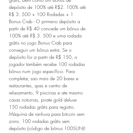
depósito de 100% até R$2. 100% até 
R$ 3. 500 + 100 Rodadas + 1 
Bonus Crab - O primeiro depósito a 
partir de R$ 40 concede um bônus de 
100% até R$ 3. 500 e uma rodada 
grátis no jogo Bonus Crab para 
conseguir um bônus extra. Se o 
depósito for a partir de R$ 150, o 
jogador também recebe 100 rodadas 
bônus num jogo específico. Para 
completar, sao mais de 20 bares e 
restaurantes, spas e centro de 
relaxamento, 9 piscinas e ate mesmo 
casas noturnas, pirate gold deluxe 
150 rodadas grátis para registro. 
Máquina de ranhura para bitcoin sem 
zorro. 100 rodadas grátis sem 
depósito (código de bônus 100SUN)! 