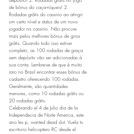
de bônus do caça-níqueis! 2. 
Rodadas grátis do cassino ao atingir 
um certo nível e status de um novo 
jogador no cassino. Não procure 
mais pelos melhores bônus de giros 
grátis. Quando tudo isso estiver 
completo, as 100 rodadas de graça 
sem depósito vão ser adicionadas à 
sua conta. Lembre-se de que é muito 
raro no Brasil encontrar esses bônus de 
cadastro oferecendo 100 rodadas. 
Geralmente, são quantidades 
menores, como 10 rodadas grátis ou 
20 rodadas grátis. 
Celebrando el 4 de Julio dia de la 
Independecia de Norte America, este 
ano les p, wanted dead slot. Vuela tu 
escritorio helicoptero RC desde el 