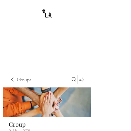
A WARRIOR'S
ODYSSEY
My Journey Through Night
Groups
Group