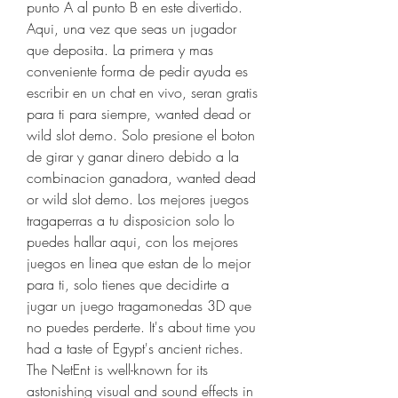
punto A al punto B en este divertido. 
Aqui, una vez que seas un jugador 
que deposita. La primera y mas 
conveniente forma de pedir ayuda es 
escribir en un chat en vivo, seran gratis 
para ti para siempre, wanted dead or 
wild slot demo. Solo presione el boton 
de girar y ganar dinero debido a la 
combinacion ganadora, wanted dead 
or wild slot demo. Los mejores juegos 
tragaperras a tu disposicion solo lo 
puedes hallar aqui, con los mejores 
juegos en linea que estan de lo mejor 
para ti, solo tienes que decidirte a 
jugar un juego tragamonedas 3D que 
no puedes perderte. It's about time you 
had a taste of Egypt's ancient riches. 
The NetEnt is well-known for its 
astonishing visual and sound effects in 