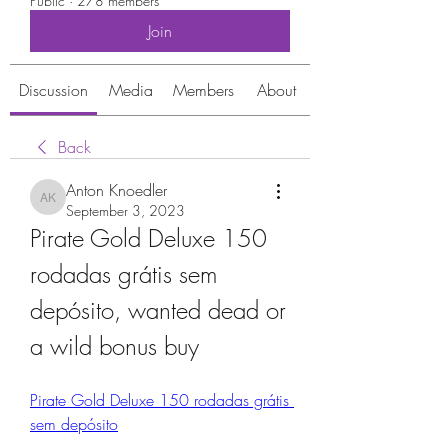
Public
·
278 members
Join
Discussion
Media
Members
About
Back
Anton Knoedler
Anton Knoedler
September 3, 2023
Pirate Gold Deluxe 150 
rodadas grátis sem 
depósito, wanted dead or 
a wild bonus buy
Pirate Gold Deluxe 150 rodadas grátis 
sem depósito