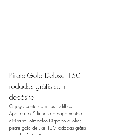
Pirate Gold Deluxe 150 
rodadas grátis sem 
depósito
O jogo conta com tres rodilhos. 
Aposte nas 5 linhas de pagamento e 
divirta-se. Simbolos Disperso e Joker, 
pirate gold deluxe 150 rodadas grátis 
sem depósito. Alguns jogadores de 