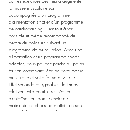
car les exercices destinés à augmenter 
la masse musculaire sont 
accompagnés d’un programme 
d’alimentation strict et d’un programme 
de cardio-training. Il est tout à fait 
possible et même recommandé de 
perdre du poids en suivant un 
programme de musculation. Avec une 
alimentation et un programme sportif 
adaptés, vous pourrez perdre du poids 
tout en conservant l’état de votre masse 
musculaire et votre forme physique. 
Effet secondaire agréable : le temps 
relativement « court » des séances 
d’entraînement donne envie de 
maintenir ses efforts pour atteindre son 
objectif de perte de poids – sans 
compromis. Hommes : TMB = 66 + 
(13,7 x poids en kilos) + (5 x hauteur 