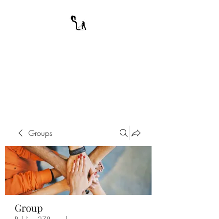
A WARRIOR'S
ODYSSEY
My Journey Through Night
Groups
Group