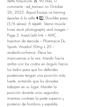
delta majuscule: Δ. 90 likes, 0 
comments - ad_traineur on October 
26, 2022: &quot;Essaye ce training 
épaules à la salle ⬇️ 1️⃣ Shoulder press 
(5/6 séries): 6 répétit. Sterno muscle 
hi-res stock photography and images – 
Page 2. Insert/edit link – AMC. 
Injection de steroide – Pharmacie Du 
Sports. Anadrol 50mg x 20 – 
anabolicos-france. Eleva las 
mancuernas a la vez, tirando hacia 
arriba con los codos en ángulo hacia 
los lados para que los deltoides 
posteriores tengan una posición más 
fuerte, evitando que los dorsales 
trabajen en su lugar. Mantén la 
posición durante unos segundos 
mientras contraes la parte superior y 
posterior de hombros y espalda. 