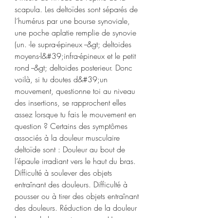
scapula. Les deltoïdes sont séparés de 
l’humérus par une bourse synoviale, 
une poche aplatie remplie de synovie 
(un. -le supra-épineux --&gt; deltoides 
moyens-l&#39;infra-épineux et le petit 
rond --&gt; deltoides posterieur. Donc 
voilà, si tu doutes d&#39;un 
mouvement, questionne toi au niveau 
des insertions, se rapprochent elles 
assez lorsque tu fais le mouvement en 
question ? Certains des symptômes 
associés à la douleur musculaire 
deltoïde sont : Douleur au bout de 
l’épaule irradiant vers le haut du bras. 
Difficulté à soulever des objets 
entraînant des douleurs. Difficulté à 
pousser ou à tirer des objets entraînant 
des douleurs. Réduction de la douleur 