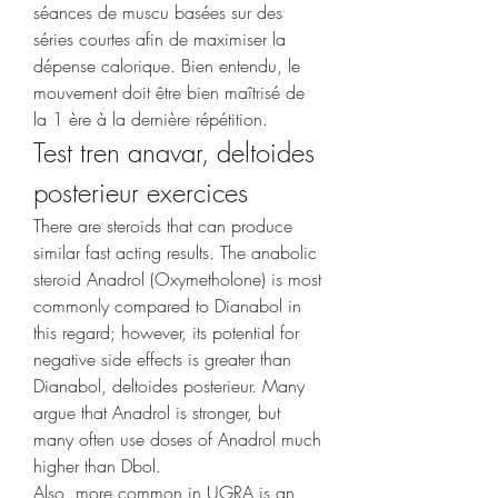
séances de muscu basées sur des 
séries courtes afin de maximiser la 
dépense calorique. Bien entendu, le 
mouvement doit être bien maîtrisé de 
la 1 ère à la dernière répétition. 
Test tren anavar, deltoides 
posterieur exercices
There are steroids that can produce 
similar fast acting results. The anabolic 
steroid Anadrol (Oxymetholone) is most 
commonly compared to Dianabol in 
this regard; however, its potential for 
negative side effects is greater than 
Dianabol, deltoides posterieur. Many 
argue that Anadrol is stronger, but 
many often use doses of Anadrol much 
higher than Dbol.
Also, more common in UGRA is an 