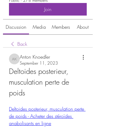
Public
·
278 members
Join
Discussion
Media
Members
About
Back
Anton Knoedler
Anton Knoedler
September 11, 2023
Deltoides posterieur, 
musculation perte de 
poids
Deltoides posterieur, musculation perte 
de poids - Acheter des stéroïdes 
anabolisants en ligne