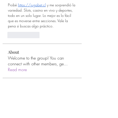
Probé 
https://jugabet.cl
 y me sorprendió la 
variedad. Slots, casino en vivo y deportes, 
todo en un solo lugar. Lo mejor es lo fácil 
que es moverse entre secciones. Vale la 
pena si buscas algo práctico.
按讚
回覆
About
Welcome to the group! You can
connect with other members, ge
...
Read more
Members
remarkable123 able
Follow
Miracle Hands
Follow