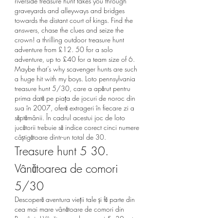
riverside treasure hunt takes you through 
graveyards and alleyways and bridges 
towards the distant court of kings. Find the 
answers, chase the clues and seize the 
crown! a thrilling outdoor treasure hunt 
adventure from £12. 50 for a solo 
adventure, up to £40 for a team size of 6. 
Maybe that’s why scavenger hunts are such 
a huge hit with my boys. Loto pennsylvania 
treasure hunt 5/30, care a apărut pentru 
prima dată pe piața de jocuri de noroc din 
sua în 2007, oferă extrageri în fiecare zi a 
săptămânii. În cadrul acestui joc de loto 
jucătorii trebuie să indice corect cinci numere 
câștigătoare dintr-un total de 30. 
Treasure hunt 5 30. 
Vânătoarea de comori 
5/30
Descoperă aventura vieții tale și fă parte din 
cea mai mare vânătoare de comori din 