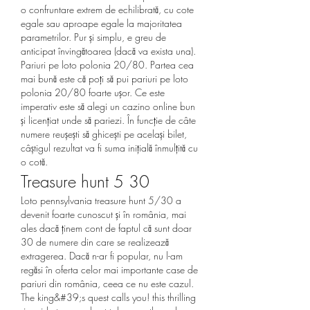
o confruntare extrem de echilibrată, cu cote 
egale sau aproape egale la majoritatea 
parametrilor. Pur și simplu, e greu de 
anticipat învingătoarea (dacă va exista una). 
Pariuri pe loto polonia 20/80. Partea cea 
mai bună este că poți să pui pariuri pe loto 
polonia 20/80 foarte ușor. Ce este 
imperativ este să alegi un cazino online bun 
și licențiat unde să pariezi. În funcție de câte 
numere reușești să ghicești pe același bilet, 
câștigul rezultat va fi suma inițială înmulțită cu 
o cotă. 
Treasure hunt 5 30
Loto pennsylvania treasure hunt 5/30 a 
devenit foarte cunoscut și în românia, mai 
ales dacă ținem cont de faptul că sunt doar 
30 de numere din care se realizează 
extragerea. Dacă n-ar fi popular, nu l-am 
regăsi în oferta celor mai importante case de 
pariuri din românia, ceea ce nu este cazul. 
The king&#39;s quest calls you! this thrilling 