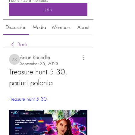
Public
·
278 members
Join
Discussion
Media
Members
About
Back
Anton Knoedler
Anton Knoedler
September 25, 2023
Treasure hunt 5 30, 
pariuri polonia
Treasure hunt 5 30