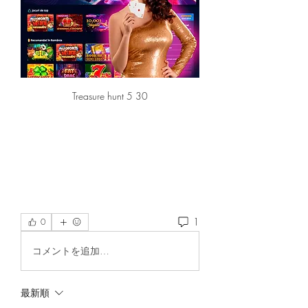
Treasure hunt 5 30
1
0
コメントを追加…
最新順